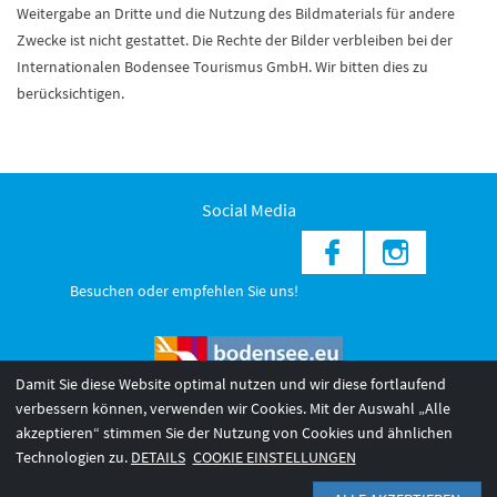
Weitergabe an Dritte und die Nutzung des Bildmaterials für andere
Zwecke ist nicht gestattet. Die Rechte der Bilder verbleiben bei der
Internationalen Bodensee Tourismus GmbH. Wir bitten dies zu
berücksichtigen.
Social Media
Besuchen oder empfehlen Sie uns!
Damit Sie diese Website optimal nutzen und wir diese fortlaufend
verbessern können, verwenden wir Cookies. Mit der Auswahl „Alle
akzeptieren“ stimmen Sie der Nutzung von Cookies und ähnlichen
© 2026 Internationale Bodensee Tourismus GmbH
3
Technologien zu.
DETAILS
COOKIE EINSTELLUNGEN
AGB 2025/26
Impressum
Barrierefreiheit