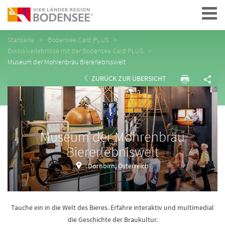
Navigation
Startseite
Bodensee Card PLUS
Exklusiverlebnisse mit der Bodensee Card PLUS
Museum der Mohrenbräu Biererlebniswelt
ZURÜCK ZUR ÜBERSICHT
Museum der Mohrenbräu
Biererlebniswelt
Dornbirn, Österreich
Tauche ein in die Welt des Bieres. Erfahre interaktiv und multimedial
die Geschichte der Braukultur.