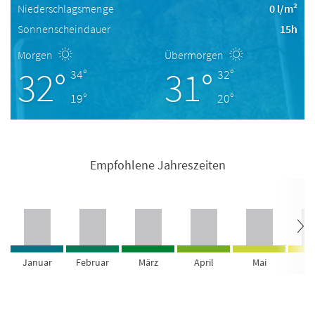
Niederschlagsmenge
0 l/m²
Sonnenscheindauer
15h
Morgen
Übermorgen
32°
31°
34°
32°
19°
20°
Empfohlene Jahreszeiten
Januar
Februar
März
April
Mai
Ju