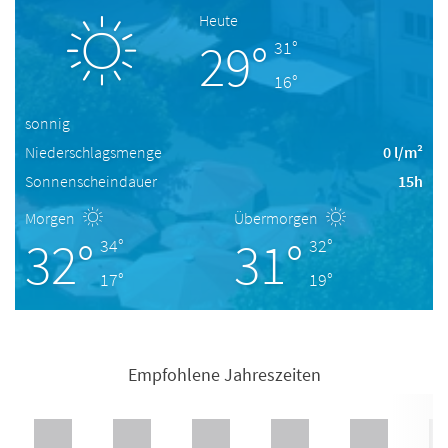
Heute
29°
31°
16°
sonnig
Niederschlagsmenge
0 l/m²
Sonnenscheindauer
15h
Morgen
Übermorgen
32°
31°
34°
32°
17°
19°
Empfohlene Jahreszeiten