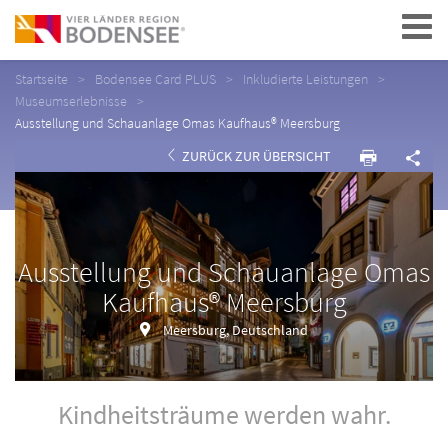
Navigation
Startseite
Bodensee Card PLUS
Inkludierte Leistungen
Museumserlebnisse
Ausstellung und Schauanlage Omas Kaufhaus® Meersburg
ZURÜCK ZUR ÜBERSICHT
Ausstellung und Schauanlage Omas
Kaufhaus® Meersburg
Meersburg, Deutschland
Kindheitsträume werden wahr.