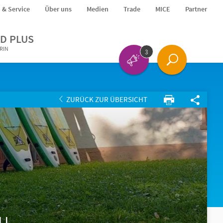
o & Service
Über uns
Medien
Trade
MICE
Partner
D PLUS
ERIN
3
ZURÜCK ZUR ÜBERSICHT