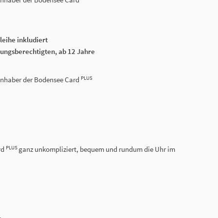
eihe inkludiert
hungsberechtigten, ab 12 Jahre
PLUS
r Inhaber der Bodensee Card
PLUS
rd
ganz unkompliziert, bequem und rundum die Uhr im