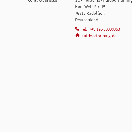
Kontaktadresse
SUP-Ausleihe / Autdoortrainin
Karl-Wolf-Str. 15
78315 Radolfzell
Deutschland
Tel.: +49 176 53908953
autdoortraining.de