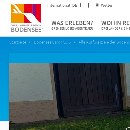
International
DE
Wetter
WAS ERLEBEN?
WOHIN RE
GRENZENLOSES ABENTEUER
DREI LÄNDER & EI
Startseite
Bodensee Card PLUS
Alle Ausflugsziele der Boden