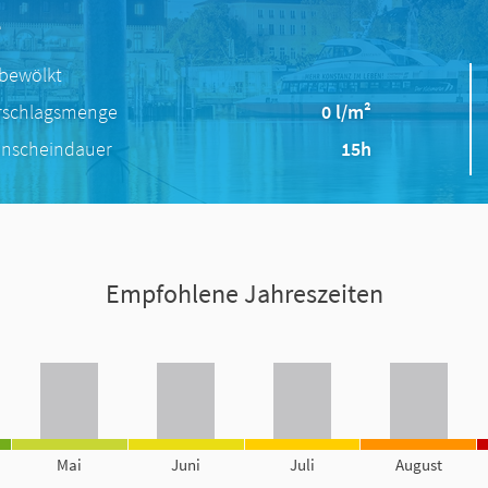
e
 bewölkt
rschlagsmenge
0 l/m²
nscheindauer
15h
Empfohlene Jahreszeiten
Mai
Juni
Juli
August