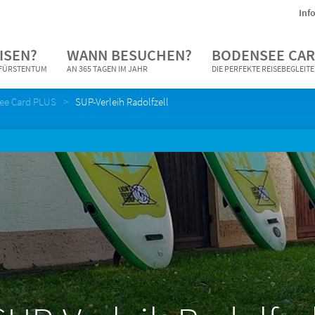
Inf
ISEN?
WANN BESUCHEN?
BODENSEE CAR
N FÜRSTENTUM
AN 365 TAGEN IM JAHR
DIE PERFEKTE REISEBEGLEIT
see Card PLUS
SUP-Verleih Radolfzell