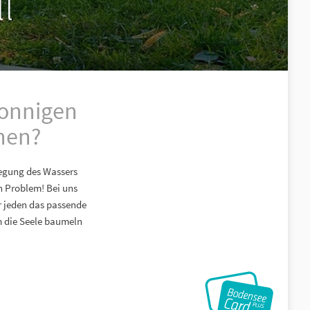
l
sonnigen
hen?
wegung des Wassers
n Problem! Bei uns
r jeden das passende
m die Seele baumeln