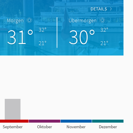
DETAILS
Morgen
Übermorgen
31°
30°
32°
32°
21°
21°
September
Oktober
November
Dezember