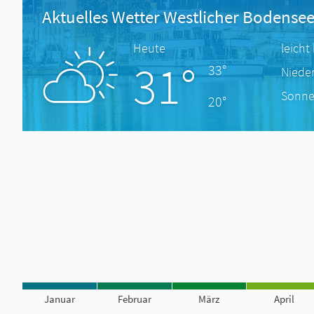
Aktuelles Wetter Westlicher Bodense
Heute
leicht
31°
33°
Niede
Sonne
20°
Januar
Februar
März
April