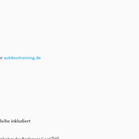
er
autdoortraining.de
eihe inkludiert
PLUS
r Inhaber der Bodensee Card