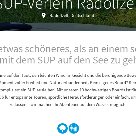
SUP-Verleih Radolfzel
Radolfzell, Deutschland
 etwas schöneres, als an einem 
 mit dem SUP auf den See zu ge
nne auf der Haut, den leichten Wind im Gesicht und die beruhigende Be
 Moment voller Freiheit und Naturverbundenheit. Kein eigenes Board? Kei
ompliziert ein SUP ausleihen. Mit unseren 10 hochwertigen Boards ist fü
b für entspannte Touren, sportliche Herausforderungen oder einfach, u
zu lassen – wir machen Ihr Abenteuer auf dem Wasser möglich!