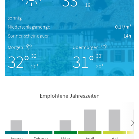
33°
19°
sonnig
Niederschlagsmenge
0.1 l/m²
Sonnenscheindauer
14h
Morgen
Übermorgen
32°
31°
32°
33°
20°
20°
Empfohlene Jahreszeiten
Januar
Februar
März
April
Mai
Ju