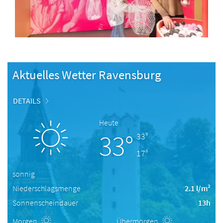
Aktuelles Wetter Ravensburg
DETAILS
Heute
33°
33°
17°
sonnig
Niederschlagsmenge
2.1 l/m²
Sonnenscheindauer
13h
Morgen
Übermorgen