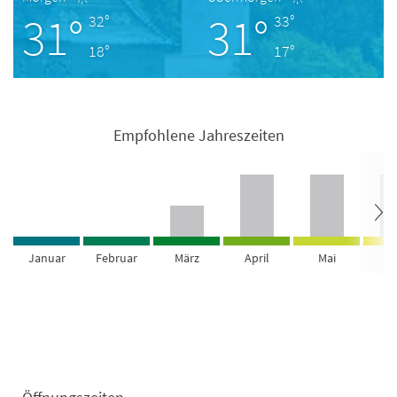
31°
31°
32°
33°
18°
17°
Empfohlene Jahreszeiten
Januar
Februar
März
April
Mai
Ju