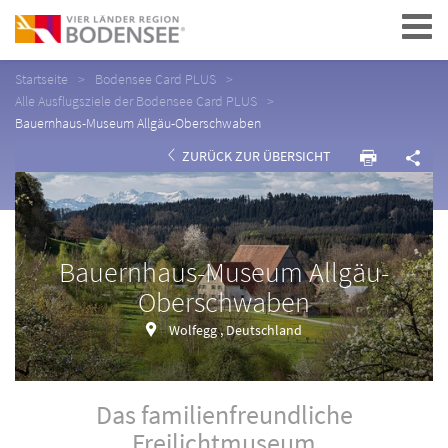
Navigation
Startseite
Bodensee Card PLUS
Alle Ausflugsziele der Bodensee Card PLUS
Bauernhaus-Museum Allgäu-Oberschwaben
ZURÜCK ZUR ÜBERSICHT
Bauernhaus-Museum Allgäu-
Oberschwaben
Wolfegg , Deutschland
Das familienfreundliche
Freilichtmuseum