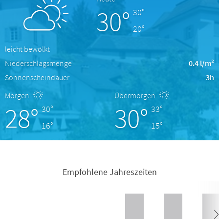
30°
30°
20°
leicht bewölkt
Niederschlagsmenge
0.4 l/m²
Sonnenscheindauer
3h
Morgen
Übermorgen
28°
30°
30°
33°
16°
15°
Empfohlene Jahreszeiten