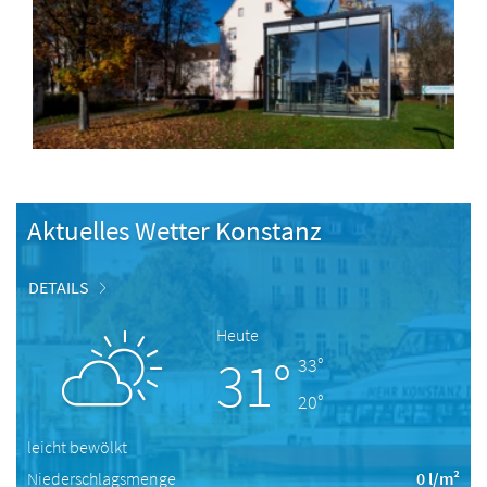
Aktuelles Wetter Konstanz
DETAILS
Heute
31°
33°
20°
leicht bewölkt
Niederschlagsmenge
0 l/m²