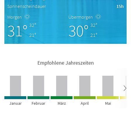
Sonnenscheindauer
15h
Morgen
Übermorgen
31°
30°
32°
32°
21°
21°
Empfohlene Jahreszeiten
Januar
Februar
März
April
Mai
Ju