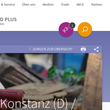
o & Service
Über uns
Medien
Trade
MICE
Partner
D PLUS
ERIN
3
ZURÜCK ZUR ÜBERSICHT
Konstanz (D) /