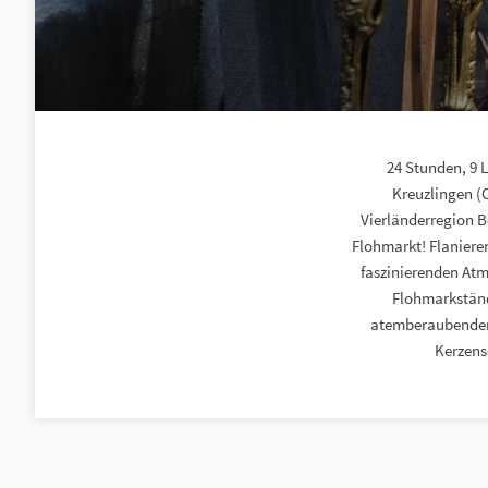
24 Stunden, 9 
Kreuzlingen (C
Vierländerregion B
Flohmarkt! Flaniere
faszinierenden Atm
Flohmarkständ
atemberaubender 
Kerzens