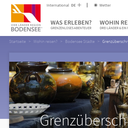
International
DE
Wetter
WAS ERLEBEN?
WOHIN RE
GRENZENLOSES ABENTEUER
DREI LÄNDER & EI
Startseite
Wohin reisen?
Bodensee Städte
Grenzüberschre
Grenzüberschr