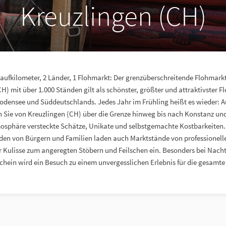
Kreuzlingen (CH)
Laufkilometer, 2 Länder, 1 Flohmarkt: Der grenzüberschreitende Flohmarkt
H) mit über 1.000 Ständen gilt als schönster, größter und attraktivster F
odensee und Süddeutschlands. Jedes Jahr im Frühling heißt es wieder: Auf 
n Sie von Kreuzlingen (CH) über die Grenze hinweg bis nach Konstanz und
osphäre versteckte Schätze, Unikate und selbstgemachte Kostbarkeiten
en von Bürgern und Familien laden auch Marktstände von professionelle
Kulisse zum angeregten Stöbern und Feilschen ein. Besonders bei Nach
chein wird ein Besuch zu einem unvergesslichen Erlebnis für die gesamte 