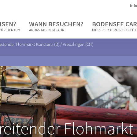
Inf
ISEN?
WANN BESUCHEN?
BODENSEE CAR
N FÜRSTENTUM
AN 365 TAGEN IM JAHR
DIE PERFEKTE REISEBEGLEIT
itender Flohmarkt Konstanz (D) / Kreuzlingen (CH)
eitender Flohmarkt 