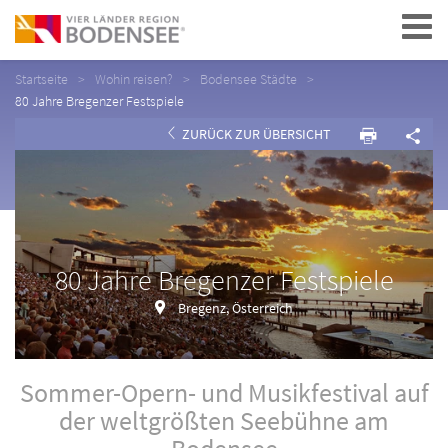
Navigation
Startseite
Wohin reisen?
Bodensee Städte
80 Jahre Bregenzer Festspiele
ZURÜCK ZUR ÜBERSICHT
80 Jahre Bregenzer Festspiele
Bregenz, Österreich
Sommer-Opern- und Musikfestival auf
der weltgrößten Seebühne am