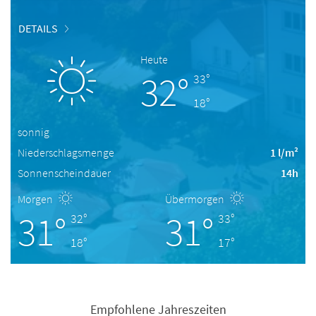
DETAILS
Heute
32°
33°
18°
sonnig
Niederschlagsmenge
1 l/m²
Sonnenscheindauer
14h
Morgen
Übermorgen
31°
31°
32°
33°
18°
17°
Empfohlene Jahreszeiten