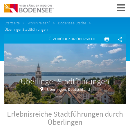
Navigation
Startseite
Wohin reisen?
Bodensee Städte
Überlinger Stadtführungen
ZURÜCK ZUR ÜBERSICHT
Überlinger Stadtführungen
Überlingen, Deutschland
Erlebnisreiche Stadtführungen durch
Überlingen