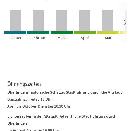
Januar
Februar
März
April
Mai
Ju
Öffnungszeiten
Überlingens historische Schätze: Stadtführung durch die Altstadt
Ganzjährig, Freitag 15 Uhr
April bis Oktober, Dienstag 10:30 Uhr
Lichterzauber in der Altstadt: Adventliche Stadtführung durch
Überlingen
Im Advent: Samstag 16:00 Uhr