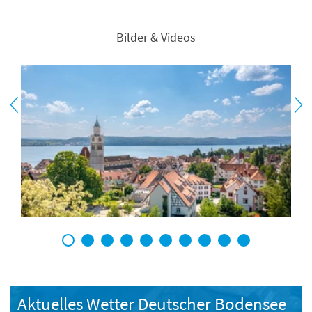
Bilder & Videos
1
2
3
4
5
6
7
8
9
10
Aktuelles Wetter Deutscher Bodensee