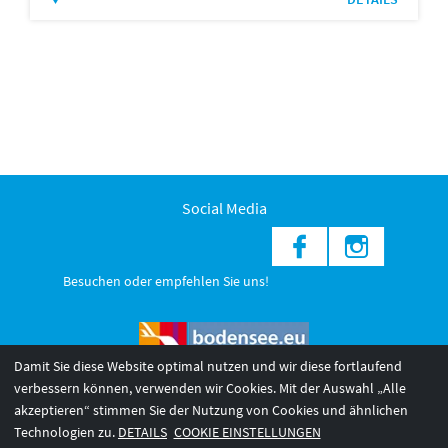
Social Media
Besuchen oder empfehlen Sie uns!
Damit Sie diese Website optimal nutzen und wir diese fortlaufend
verbessern können, verwenden wir Cookies. Mit der Auswahl „Alle
akzeptieren“ stimmen Sie der Nutzung von Cookies und ähnlichen
© 2026 Internationale Bodensee Tourismus GmbH
3
Technologien zu.
DETAILS
COOKIE EINSTELLUNGEN