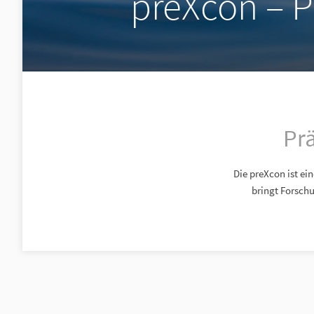
preXcon – P
Pr
Die preXcon ist ei
bringt Forsch