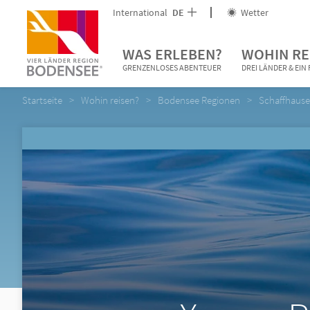
International
DE
Wetter
WAS ERLEBEN?
WOHIN RE
GRENZENLOSES ABENTEUER
DREI LÄNDER & EI
Startseite
Wohin reisen?
Bodensee Regionen
Schaffhause