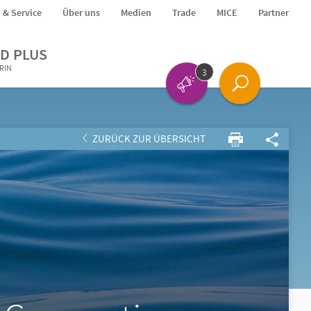
o & Service
Über uns
Medien
Trade
MICE
Partner
D PLUS
ERIN
3
ZURÜCK ZUR ÜBERSICHT