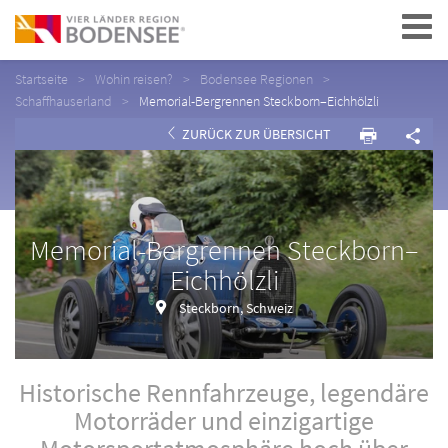
Navigation
Startseite
Wohin reisen?
Bodensee Regionen
Schaffhauserland
Memorial-Bergrennen Steckborn–Eichhölzli
ZURÜCK ZUR ÜBERSICHT
Memorial-Bergrennen Steckborn–
Eichhölzli
Steckborn, Schweiz
Historische Rennfahrzeuge, legendäre
Motorräder und einzigartige