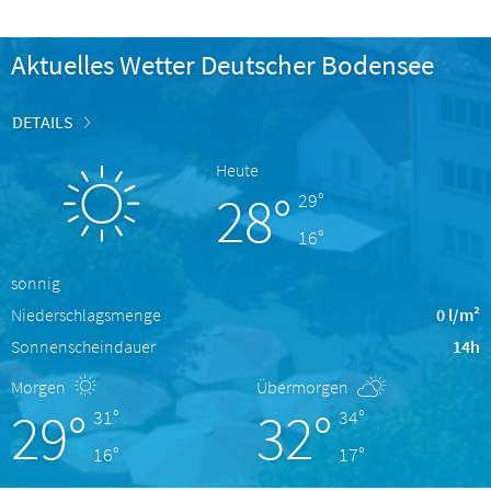
Aktuelles Wetter Deutscher Bodensee
DETAILS
Heute
28°
29°
16°
sonnig
Niederschlagsmenge
0 l/m²
Sonnenscheindauer
14h
Morgen
Übermorgen
29°
32°
31°
34°
16°
17°