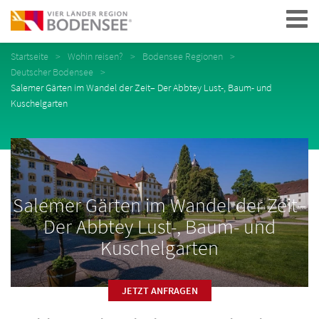
Navigation
Startseite
Wohin reisen?
Bodensee Regionen
Deutscher Bodensee
Salemer Gärten im Wandel der Zeit– Der Abbtey Lust-, Baum- und
Kuschelgarten
Salemer Gärten im Wandel der Zeit–
Der Abbtey Lust-, Baum- und
Kuschelgarten
JETZT ANFRAGEN