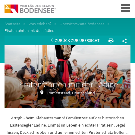
Navigation
Startseite
Was erleben?
Übersichtskarte Bodensee
Piratenfahrten mit der Lädine
ZURÜCK ZUR ÜBERSICHT
Piratenfahrten mit der Lädine
Immenstaad, Deutschland
Arrrgh - beim Klabautermann! Familienzeit auf der historischen
Lastensegler Lädine. Einmal im Leben ein echter Pirat sein, Segel
hissen, Deck schrubben und auf einen echten Piratenschatz hoffen...