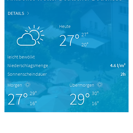
DETAILS
Heute
27°
27°
20°
leicht bewölkt
Niederschlagsmenge
4.6 l/m²
Sonnenscheindauer
2h
Morgen
Übermorgen
27°
29°
29°
30°
16°
16°