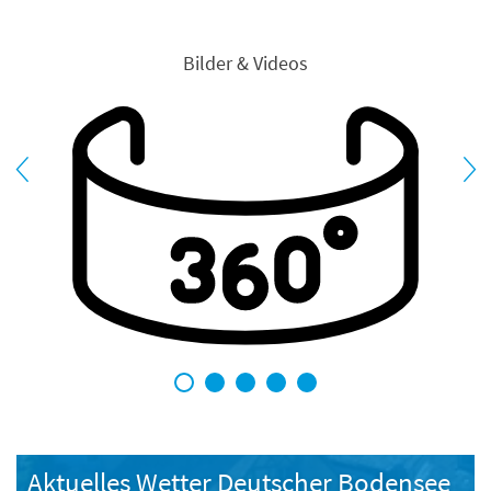
Bilder & Videos
1
2
3
4
5
Aktuelles Wetter Deutscher Bodensee