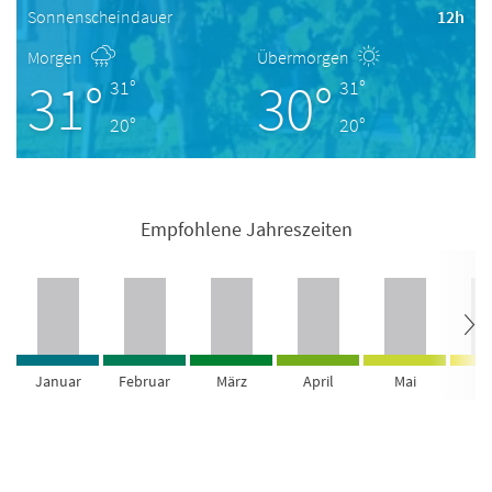
Sonnenscheindauer
12h
Morgen
Übermorgen
31°
30°
31°
31°
20°
20°
Empfohlene Jahreszeiten
Januar
Februar
März
April
Mai
Ju