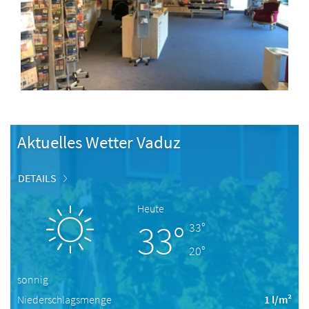
Aktuelles Wetter Vaduz
DETAILS
Heute
33°
33°
20°
sonnig
Niederschlagsmenge
1 l/m²