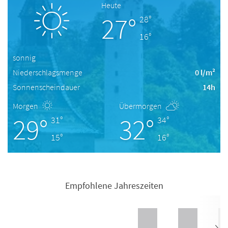
Heute
27°
28°
16°
sonnig
Niederschlagsmenge
0 l/m²
Sonnenscheindauer
14h
Morgen
Übermorgen
29°
32°
31°
34°
15°
16°
Empfohlene Jahreszeiten