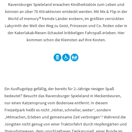
Ravensburger Spieleland erwachen Kindheitsidole zum Leben und
können an über 70 Attraktionen entdeckt werden. Mit Mix & Flip in der
World of memory® fremde Länder erobern, im größten verrückten
Labyrinth der Welt den Weg zu Geist, Prinzessin und Co. finden oder in
der Kakerlakak-Riesen-Schaukel kribbeligen Fahrspaß erleben. Hier
kommen schon die Kleinsten auf ihre Kosten.
Ein Ausflugstipp gefällig, der bereits für 2-Jährige riesigen Spaß
bedeutet? Besucht das Ravensburger Spieleland in Meckenbeuren,
nur einen Katzensprung vom Bodensee entfernt. In diesem
Freizeitpark heißt es nicht „Höher, schneller, weiter“, sondern
„Mitmachen, Erleben und gemeinsame Zeit verbringen“! Während die
Jüngsten nicht genug von einer Traktorfahrt durch Hopfengärten und
Streuobstwiesen, dem unschlagbaren Tierkarussell, einer Runde im