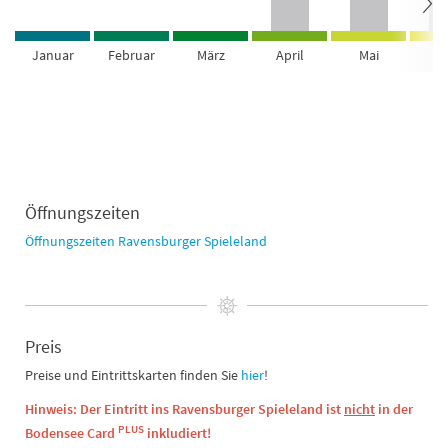
Januar
Februar
März
April
Mai
Ju
Öffnungszeiten
Öffnungszeiten Ravensburger Spieleland
Preis
Preise und Eintrittskarten finden Sie
hier
!
Hinweis: Der Eintritt ins Ravensburger Spieleland ist
nicht
in der
PLUS
Bodensee Card
inkludiert!