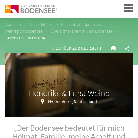
Navigation
Startseite
Was erleben?
Kulinarik am Bodensee
Weinregion Bodensee
Übersichtskarte Wein am Bodensee
Hendriks & Fürst Weine
ZURÜCK ZUR ÜBERSICHT
Hendriks & Fürst Weine
Nonnenhorn, Deutschland
„Der Bodensee bedeutet für mich
Heimat, Familie, meine Arbeit und