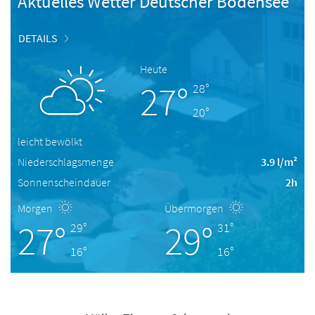
Aktuelles Wetter Deutscher Bodensee
DETAILS
Heute
27°
28°
20°
leicht bewölkt
Niederschlagsmenge
3.9 l/m²
Sonnenscheindauer
2h
Morgen
Übermorgen
27°
29°
29°
31°
16°
16°