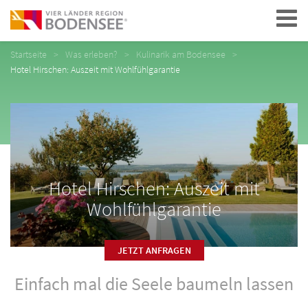
Navigation
Startseite
Was erleben?
Kulinarik am Bodensee
Hotel Hirschen: Auszeit mit Wohlfühlgarantie
Hotel Hirschen: Auszeit mit
Wohlfühlgarantie
JETZT ANFRAGEN
Einfach mal die Seele baumeln lassen