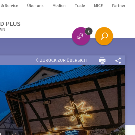
o & Service
Über uns
Medien
Trade
MICE
Partner
D PLUS
ERIN
3
ZURÜCK ZUR ÜBERSICHT