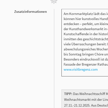
Zusatzinformationen
Am Kornmarktplatz lädt das i
können hier kunstvolles Hand
entdecken – perfekt, um kleine
der Kunsthandwerksmarkt in 
Kunstschaffende in der histori
inmitten des geschichtsträcht
viele Überraschungen bereit: E
abwechslungsreiches Wochene
bis Sonntag bringen Chöre un
Besonders eindrucksvoll ist 
Fassade der Bregenzer Rathau
www.visitbregenz.com
TIPP:
Das Weihnachtsschiff M
Weihnachtsmarkt mit der Li
27.11.-21.12.2025. Aus Deuts