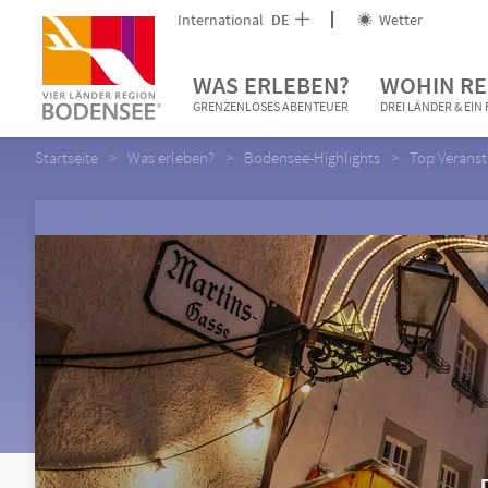
International
DE
Wetter
WAS ERLEBEN?
WOHIN RE
GRENZENLOSES ABENTEUER
DREI LÄNDER & EI
Startseite
Was erleben?
Bodensee-Highlights
Top Verans