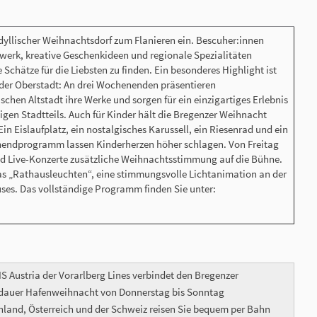
dyllischer Weihnachtsdorf zum Flanieren ein. Bescuher:innen
werk, kreative Geschenkideen und regionale Spezialitäten
 Schätze für die Liebsten zu finden. Ein besonderes Highlight ist
der Oberstadt: An drei Wochenenden präsentieren
schen Altstadt ihre Werke und sorgen für ein einzigartiges Erlebnis
igen Stadtteils. Auch für Kinder hält die Bregenzer Weihnacht
in Eislaufplatz, ein nostalgisches Karussell, ein Riesenrad und ein
ndprogramm lassen Kinderherzen höher schlagen. Von Freitag
d Live-Konzerte zusätzliche Weihnachtsstimmung auf die Bühne.
das „Rathausleuchten“, eine stimmungsvolle Lichtanimation an der
ses. Das vollständige Programm finden Sie unter:
S Austria der Vorarlberg Lines verbindet den Bregenzer
ndauer Hafenweihnacht von Donnerstag bis Sonntag
chland, Österreich und der Schweiz reisen Sie bequem per Bahn