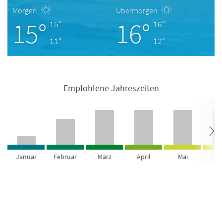
Morgen
Übermorgen
15°
16°
15°
16°
11°
12°
Empfohlene Jahreszeiten
Januar
Februar
März
April
Mai
Ju