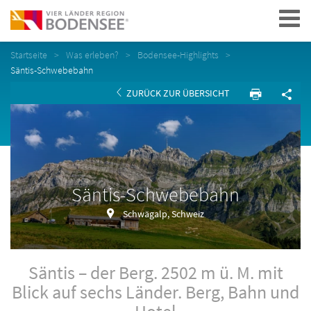
Navigation
Startseite
Was erleben?
Bodensee-Highlights
Säntis-Schwebebahn
ZURÜCK ZUR ÜBERSICHT
Säntis-Schwebebahn
Schwägalp, Schweiz
Säntis – der Berg. 2502 m ü. M. mit
Blick auf sechs Länder. Berg, Bahn und