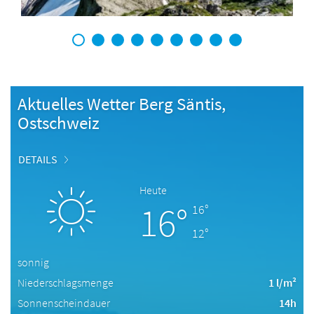
1
2
3
4
5
6
7
8
9
Aktuelles Wetter Berg Säntis,
Ostschweiz
DETAILS
Heute
16°
16°
12°
sonnig
Niederschlagsmenge
1 l/m²
Sonnenscheindauer
14h