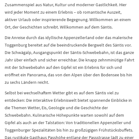
Zusammenspiel aus Natur, Kultur und moderner Gastlichkeit. Hier
wird jeder Moment zu einem Erlebnis – ob romantische Auszeit,
aktiver Urlaub oder inspirierende Begegnung. Willkommen an einem
Ort, der Geschichten schreibt. Willkommen auf dem Säntis.
Die Anreise durch das idyllische Appenzellerland oder das malerische
Toggenburg bereitet auf die beeindruckende Bergwelt des Säntis vor.
Die Schwägalp, Ausgangspunkt der Säntis-Schwebebahn, ist das ganze
Jahr über einfach und sicher erreichbar. Die knapp zehnminütige Fahrt
mit der Schwebebahn auf den Gipfel ist ein Erlebnis für sich und
eröffnet ein Panorama, das von den Alpen über den Bodensee bis hin
zu sechs Ländern reicht.
Selbst bei wechselhaftem Wetter gibt es auf dem Säntis viel zu
entdecken: Die interaktive Erlebniswelt bietet spannende Einblicke in
die Themen Wetter, Eis, Geologie und die Geschichte der
Schwebebahn. Kulinarische Höhepunkte warten sowohl auf dem
Gipfel als auch an der Talstation: Von traditionellen Appenzeller und
Toggenburger Spezialitäten bis hin zu großzügigen Frühstücksbuffets.
Das rustikale Gasthaus Passhöhe entlang der Passstrasse lädt zu einer