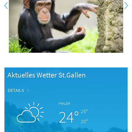
Aktuelles Wetter St.Gallen
DETAILS
Heute
24°
25°
20°