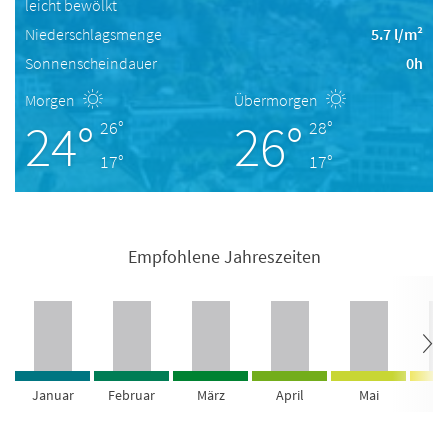
leicht bewölkt
Niederschlagsmenge
5.7 l/m²
Sonnenscheindauer
0h
Morgen
Übermorgen
24°
26°
26°
28°
17°
17°
Empfohlene Jahreszeiten
Januar
Februar
März
April
Mai
Ju