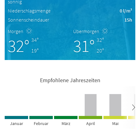
sonnig
Niederschlagsmenge
0 l/m²
Sonnenscheindauer
15h
Morgen
Übermorgen
32°
31°
34°
32°
19°
20°
Empfohlene Jahreszeiten
Januar
Februar
März
April
Mai
Ju