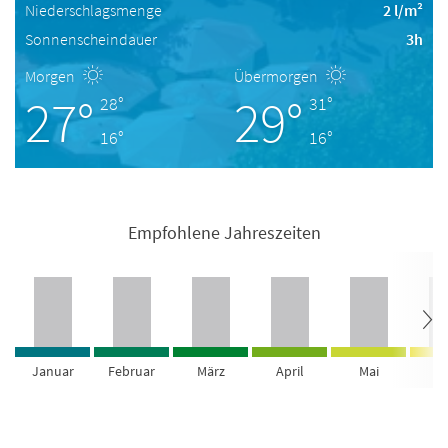
Niederschlagsmenge
2 l/m²
Sonnenscheindauer
3h
Morgen
Übermorgen
27°
29°
28°
31°
16°
16°
Empfohlene Jahreszeiten
Januar
Februar
März
April
Mai
Ju