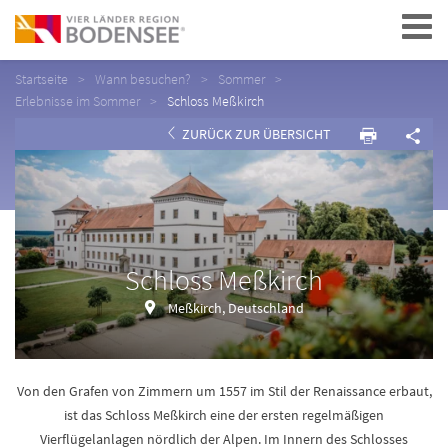
Navigation
Startseite
Wann besuchen?
Sommer
Erlebnisse im Sommer
Schloss Meßkirch
ZURÜCK ZUR ÜBERSICHT
Schloss Meßkirch
Meßkirch, Deutschland
Von den Grafen von Zimmern um 1557 im Stil der Renaissance erbaut,
ist das Schloss Meßkirch eine der ersten regelmäßigen
Vierflügelanlagen nördlich der Alpen. Im Innern des Schlosses