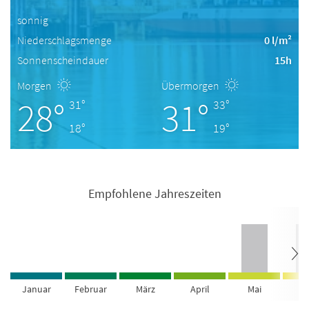
sonnig
Niederschlagsmenge
0 l/m²
Sonnenscheindauer
15h
Morgen
Übermorgen
28°
31°
31°
33°
18°
19°
Empfohlene Jahreszeiten
Januar
Februar
März
April
Mai
Ju