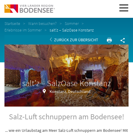
Navigation
Startseite
Wann besuchen?
Sommer
Erlebnisse im Sommer
salt’z – SalzOase Konstanz
ZURÜCK ZUR ÜBERSICHT
salt’z – SalzOase Konstanz
Konstanz, Deutschland
Salz-Luft schnuppern am Bodensee!
... wie ein Urlaubstag am Meer Salz-Luft schnuppern am Bodensee! Mit