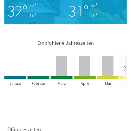
32°
31°
33°
33°
18°
18°
Empfohlene Jahreszeiten
Januar
Februar
März
April
Mai
Ju
Öffnungszeiten