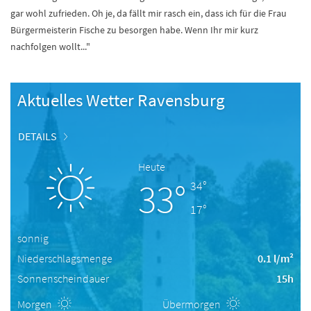
gar wohl zufrieden. Oh je, da fällt mir rasch ein, dass ich für die Frau
Bürgermeisterin Fische zu besorgen habe. Wenn Ihr mir kurz
nachfolgen wollt..."
Aktuelles Wetter Ravensburg
DETAILS
Heute
33°
34°
17°
sonnig
Niederschlagsmenge
0.1 l/m²
Sonnenscheindauer
15h
Morgen
Übermorgen