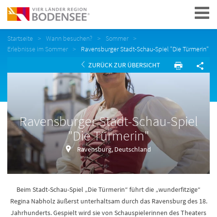
Navigation
Startseite
Wann besuchen?
Sommer
Erlebnisse im Sommer
Ravensburger Stadt-Schau-Spiel "Die Türmerin"
ZURÜCK ZUR ÜBERSICHT
Ravensburger Stadt-Schau-Spiel
"Die Türmerin"
Ravensburg, Deutschland
Beim Stadt-Schau-Spiel „Die Türmerin“ führt die „wunderfitzige“
Regina Nabholz äußerst unterhaltsam durch das Ravensburg des 18.
Jahrhunderts. Gespielt wird sie von Schauspielerinnen des Theaters