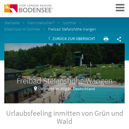
Navigation
Startseite
Wann besuchen?
Sommer
Erlebnisse im Sommer
Freibad Stefanshöhe Wangen
ZURÜCK ZUR ÜBERSICHT
Freibad Stefanshöhe Wangen
Wangen im Allgäu, Deutschland
Urlaubsfeeling inmitten von Grün und
Wald