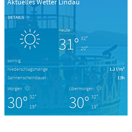
Aktuelles Wetter Lindau
DETAILS
Heute
31°
32°
20°
sonnig
Niederschlagsmenge
1.2 l/m²
Sonnenscheindauer
13h
Morgen
Übermorgen
30°
30°
32°
32°
19°
19°