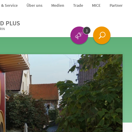
o & Service
Über uns
Medien
Trade
MICE
Partner
D PLUS
ERIN
3