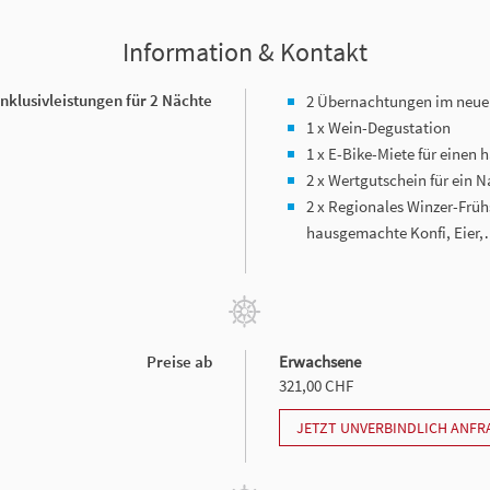
Information & Kontakt
Inklusivleistungen für 2 Nächte
2 Übernachtungen im neuen
1 x Wein-Degustation
1 x E-Bike-Miete für einen 
2 x Wertgutschein für ein 
2 x Regionales Winzer-Frühs
hausgemachte Konfi, Eier
Preise ab
Erwachsene
321,00 CHF
JETZT UNVERBINDLICH ANFR