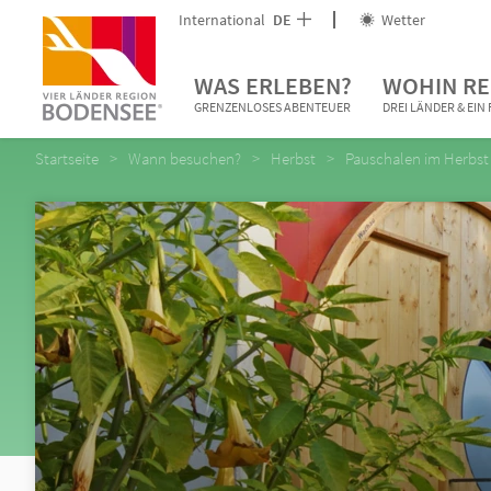
International
DE
Wetter
WAS ERLEBEN?
WOHIN RE
GRENZENLOSES ABENTEUER
DREI LÄNDER & EI
Startseite
Wann besuchen?
Herbst
Pauschalen im Herbst