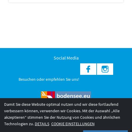
Social Media
Besuchen oder empfehlen Sie uns!
Damit Sie diese Website optimal nutzen und wir diese fortlaufend
verbessern können, verwenden wir Cookies. Mit der Auswahl „Alle
akzeptieren“ stimmen Sie der Nutzung von Cookies und ähnlichen
© 2026 Internationale Bodensee Tourismus GmbH
3
Technologien zu.
DETAILS
COOKIE EINSTELLUNGEN
AGB 2025/26
Impressum
Barrierefreiheit