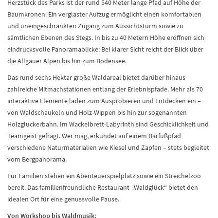
Herzstück des Parks ist der rund 540 Meter lange Pfad auf Höhe der
Baumkronen. Ein verglaster Aufzug ermöglicht einen komfortablen
und uneingeschränkten Zugang zum Aussichtsturm sowie zu
sämtlichen Ebenen des Stegs. In bis zu 40 Metern Höhe eröffnen sich
eindrucksvolle Panoramablicke: Bei klarer Sicht reicht der Blick über
die Allgäuer Alpen bis hin zum Bodensee.
Das rund sechs Hektar große Waldareal bietet darüber hinaus
zahlreiche Mitmachstationen entlang der Erlebnispfade. Mehr als 70
interaktive Elemente laden zum Ausprobieren und Entdecken ein –
von Waldschaukeln und Holz-Wippen bis hin zur sogenannten
Holzgluckerbahn. Im Wackelbrett-Labyrinth sind Geschicklichkeit und
Teamgeist gefragt. Wer mag, erkundet auf einem Barfußpfad
verschiedene Naturmaterialien wie Kiesel und Zapfen – stets begleitet
vom Bergpanorama.
Für Familien stehen ein Abenteuerspielplatz sowie ein Streichelzoo
bereit. Das familienfreundliche Restaurant „Waldglück“ bietet den
idealen Ort für eine genussvolle Pause.
Von Workshop bis Waldmusik: