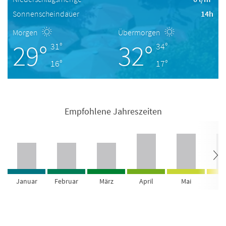
Sonnenscheindauer
14h
Morgen
Übermorgen
29°
32°
31°
34°
16°
17°
Empfohlene Jahreszeiten
Januar
Februar
März
April
Mai
Ju