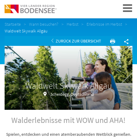
Navigation
Startseite
Wann besuchen?
Herbst
Erlebnisse im Herbst
Waldwelt Skywalk Allgäu
ZURÜCK ZUR ÜBERSICHT
Waldwelt Skywalk Allgäu
Scheidegg, Deutschland
Walderlebnisse mit WOW und AHA!
Spielen, entdecken und einen atemberaubenden Weitblick genießen.