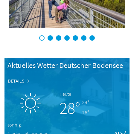
1
2
3
4
5
6
7
Aktuelles Wetter Deutscher Bodensee
DETAILS
Heute
28°
29°
16°
sonnig
Niederschlagsmenge
0 l/m²