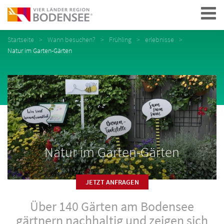
Navigation
Startseite
Wann besuchen?
Frühling
erlebnisse
Natur im Garten-Gärten
Natur im Garten-Gärten
JETZT ANFRAGEN
Über 140 Gärten am Bodensee
gärtnern nachhaltig und zeigen sich