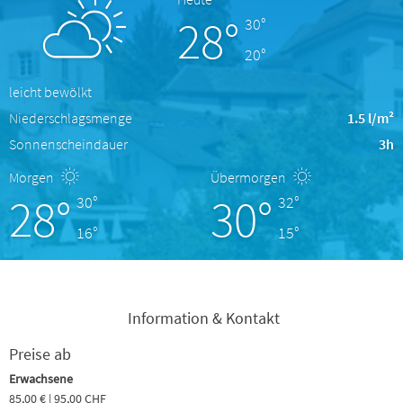
28°
30°
20°
leicht bewölkt
Niederschlagsmenge
1.5 l/m²
Sonnenscheindauer
3h
Morgen
Übermorgen
28°
30°
30°
32°
16°
15°
Information & Kontakt
Preise ab
Erwachsene
85,00 € | 95,00 CHF