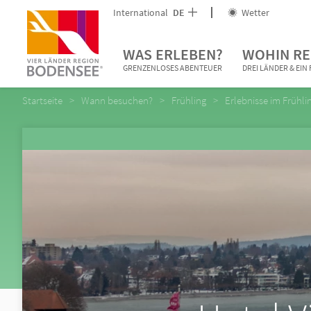
International
DE
Wetter
WAS ERLEBEN?
WOHIN RE
GRENZENLOSES ABENTEUER
DREI LÄNDER & EI
Startseite
Wann besuchen?
Frühling
Erlebnisse im Frühli