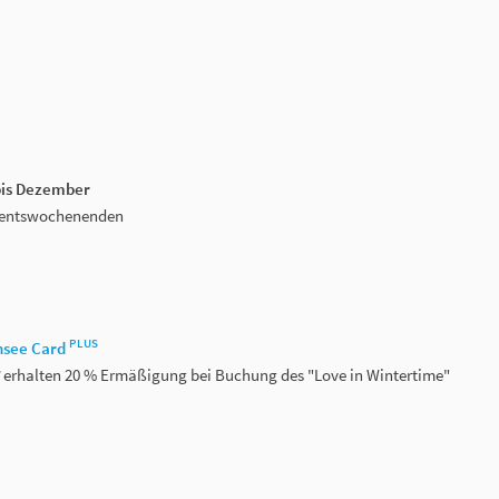
bis Dezember
dventswochenenden
PLUS
nsee Card
S
erhalten 20 % Ermäßigung bei Buchung des "Love in Wintertime"