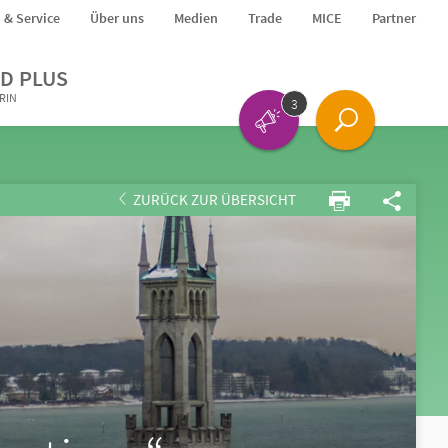
o & Service
Über uns
Medien
Trade
MICE
Partner
D PLUS
ERIN
3
ZURÜCK ZUR ÜBERSICHT