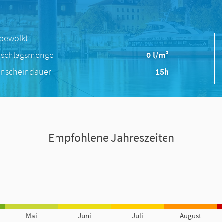
 bewölkt
rschlagsmenge
0 l/m²
nscheindauer
15h
Empfohlene Jahreszeiten
Mai
Juni
Juli
August