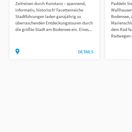
Zeitreisen durch Konstanz – spannend,
Paddeln Si
informativ, historisch! Facettenreiche
Wallhausen
Stadtführungen laden ganzjährig zu
Bodensee, z
überraschenden Entdeckungstouren durch
Marienschlu
die größte Stadt am Bodensee ein. Eines...
dem Rad fa
Radwegen e
DETAILS