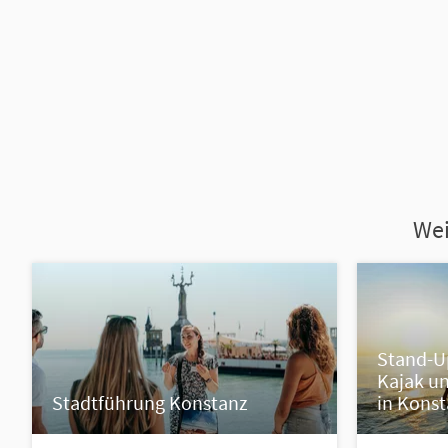
Wei
Stand-U
Kajak u
Stadtführung Konstanz
in Kons