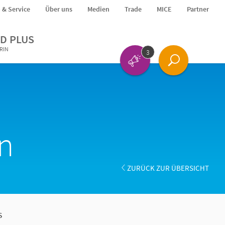
o & Service
Über uns
Medien
Trade
MICE
Partner
D PLUS
ERIN
3
en
ZURÜCK ZUR ÜBERSICHT
s