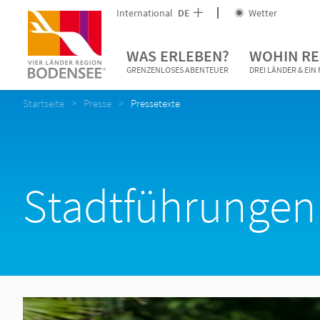
International
DE
Wetter
WAS ERLEBEN?
WOHIN RE
GRENZENLOSES ABENTEUER
DREI LÄNDER & EI
Startseite
Presse
Pressetexte
Stadtführungen 