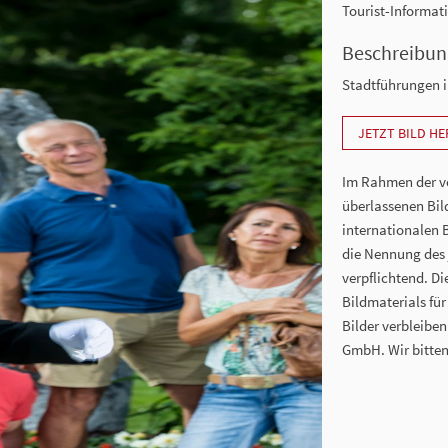
Tourist-Informat
Beschreibun
Stadtführungen i
JETZT BILD H
Im Rahmen der vo
überlassenen Bil
internationalen 
die Nennung des j
verpflichtend. D
Bildmaterials für
Bilder verbleibe
GmbH. Wir bitten