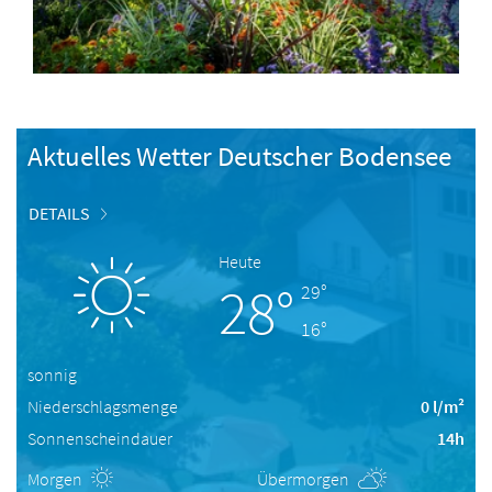
Aktuelles Wetter Deutscher Bodensee
DETAILS
Heute
28°
29°
16°
sonnig
Niederschlagsmenge
0 l/m²
Sonnenscheindauer
14h
Morgen
Übermorgen