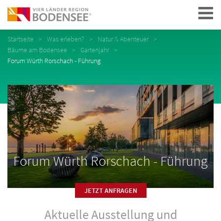
Navigation
Startseite
Was erleben?
Natur & Abenteuer
Bäume am Bodensee
Gartenjahr
Forum Würth Rorschach - Führung
Forum Würth Rorschach - Führung
JETZT ANFRAGEN
Aktuelle Ausstellung und