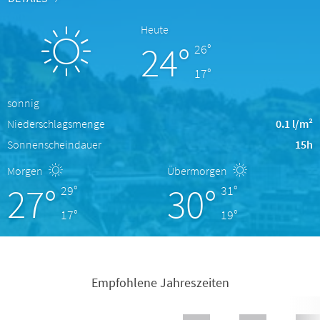
Heute
24°
26°
17°
sonnig
Niederschlagsmenge
0.1 l/m²
Sonnenscheindauer
15h
Morgen
Übermorgen
27°
30°
29°
31°
17°
19°
Empfohlene Jahreszeiten