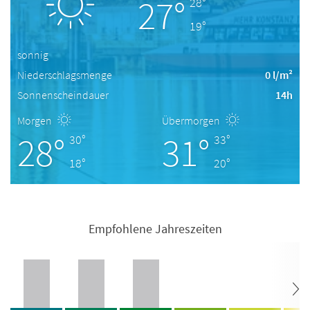
27°
28°
19°
sonnig
Niederschlagsmenge
0 l/m²
Sonnenscheindauer
14h
Morgen
Übermorgen
28°
31°
30°
33°
18°
20°
Empfohlene Jahreszeiten