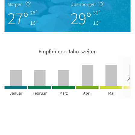
Morgen
Übermorgen
27°
29°
28°
31°
16°
16°
Empfohlene Jahreszeiten
Januar
Februar
März
April
Mai
Ju