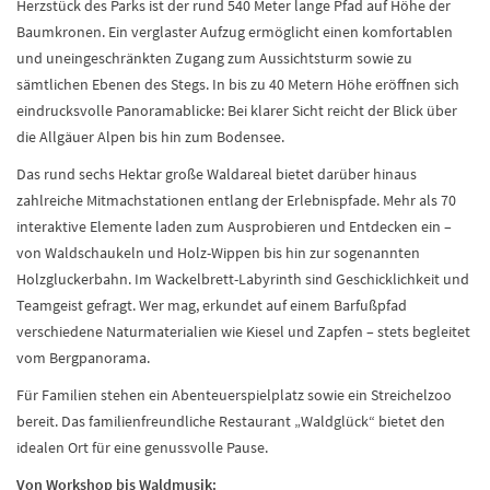
Herzstück des Parks ist der rund 540 Meter lange Pfad auf Höhe der
Baumkronen. Ein verglaster Aufzug ermöglicht einen komfortablen
und uneingeschränkten Zugang zum Aussichtsturm sowie zu
sämtlichen Ebenen des Stegs. In bis zu 40 Metern Höhe eröffnen sich
eindrucksvolle Panoramablicke: Bei klarer Sicht reicht der Blick über
die Allgäuer Alpen bis hin zum Bodensee.
Das rund sechs Hektar große Waldareal bietet darüber hinaus
zahlreiche Mitmachstationen entlang der Erlebnispfade. Mehr als 70
interaktive Elemente laden zum Ausprobieren und Entdecken ein –
von Waldschaukeln und Holz-Wippen bis hin zur sogenannten
Holzgluckerbahn. Im Wackelbrett-Labyrinth sind Geschicklichkeit und
Teamgeist gefragt. Wer mag, erkundet auf einem Barfußpfad
verschiedene Naturmaterialien wie Kiesel und Zapfen – stets begleitet
vom Bergpanorama.
Für Familien stehen ein Abenteuerspielplatz sowie ein Streichelzoo
bereit. Das familienfreundliche Restaurant „Waldglück“ bietet den
idealen Ort für eine genussvolle Pause.
Von Workshop bis Waldmusik: