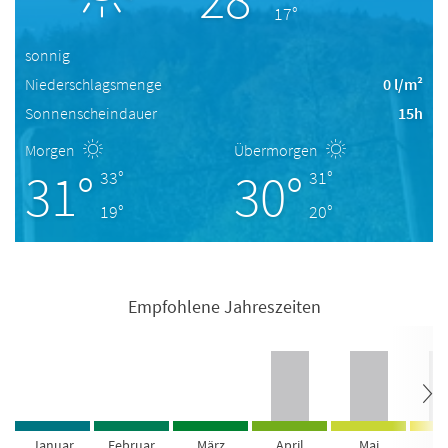
17°
sonnig
Niederschlagsmenge
0 l/m²
Sonnenscheindauer
15h
Morgen
Übermorgen
31°
30°
33°
31°
19°
20°
Empfohlene Jahreszeiten
Januar
Februar
März
April
Mai
Ju