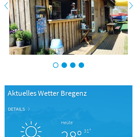
1
2
3
4
Aktuelles Wetter Bregenz
DETAILS
Heute
28°
31°