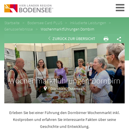
Navigation
Startseite
Bodensee Card PLUS
Inkludierte Leistungen
Genusserlebnisse
Wochenmarktführungen Dornbirn
ZURÜCK ZUR ÜBERSICHT
Wochenmarktführungen Dornbirn
Dornbirn, Österreich
Erleben Sie bei einer Führung den Dornbirner Wochenmarkt inkl.
Kostproben und erfahren Sie interessante Fakten über seine
Geschichte und Entwicklung.