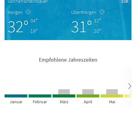
Sonnenscheindauer
15h
Morgen
Übermorgen
32°
31°
34°
32°
19°
20°
Empfohlene Jahreszeiten
Januar
Februar
März
April
Mai
Ju