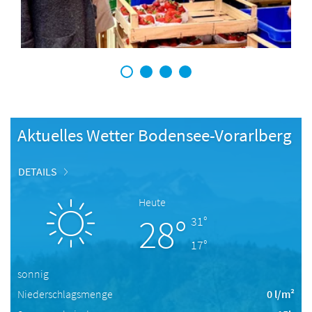
1
2
3
4
Aktuelles Wetter Bodensee-Vorarlberg
DETAILS
Heute
28°
31°
17°
sonnig
Niederschlagsmenge
0 l/m²