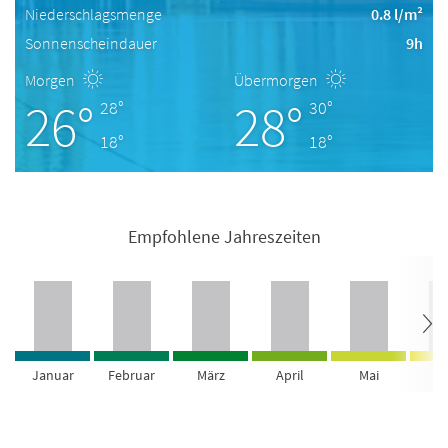
Niederschlagsmenge
0.8 l/m²
Sonnenscheindauer
9h
Morgen
Übermorgen
26°
28°
28°
30°
18°
18°
Empfohlene Jahreszeiten
Januar
Februar
März
April
Mai
Ju