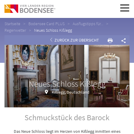
Navigation
Startseite
Bodensee Card PLUS
Ausflugstipps für...
Regenwetter
Neues Schloss Kißlegg
ZURÜCK ZUR ÜBERSICHT
Neues Schloss Kißlegg
Kißlegg, Deutschland
Schmuckstück des Barock
Das Neue Schloss liegt im Herzen von Kißlegg inmitten eines