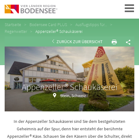
Navigation
Startseite
Bodensee Card PLUS
Ausflugstipps für...
Regenwetter
Appenzeller® Schaukäserei
ZURÜCK ZUR ÜBERSICHT
Appenzeller® Schaukäserei
Stein, Schweiz
In der Appenzeller Schaukäserei sind Sie dem bestgehüteten
Geheimnis auf der Spur, denn hier entsteht der berühmte
Appenzeller® Käse. Schauen Sie den Käsern über die Schulter, direkt