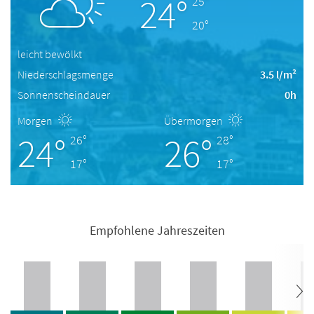
24°
25°
20°
leicht bewölkt
Niederschlagsmenge
3.5 l/m²
Sonnenscheindauer
0h
Morgen
Übermorgen
24°
26°
26°
28°
17°
17°
Empfohlene Jahreszeiten