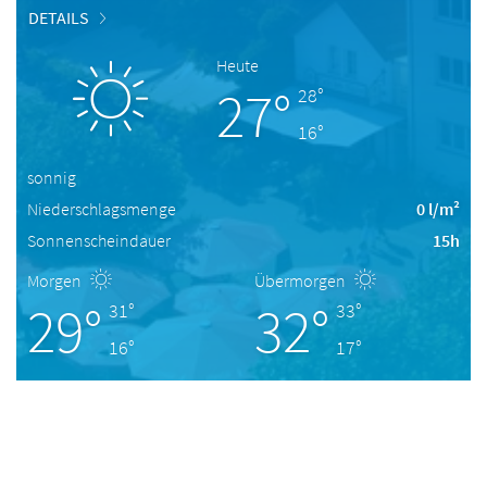
DETAILS
Heute
27°
28°
16°
sonnig
Niederschlagsmenge
0 l/m²
Sonnenscheindauer
15h
Morgen
Übermorgen
29°
32°
31°
33°
16°
17°