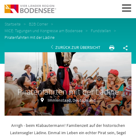
Navigation
Startseite
B2B Corner
MICE: Tagungen und Kongresse am Bodensee
Fundstellen
Piratenfahrten mit der Lädine
ZURÜCK ZUR ÜBERSICHT
Piratenfahrten mit der Lädine
Immenstaad, Deutschland
Arrrgh - beim Klabautermann! Familienzeit auf der historischen
Lastensegler Lädine. Einmal im Leben ein echter Pirat sein, Segel