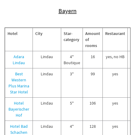
Bayern
Hotel
City
Star-
Amount
Restaurant
Bu
category
of
pa
rooms
Adara
Lindau
4*
16
yes, no HB
Lindau
Boutique
Best
Lindau
3*
99
yes
Western
Plus Marina
Star Hotel
Hotel
Lindau
5*
106
yes
Bayerischer
Hof
Hotel Bad
Lindau
4*
128
yes
Schachen