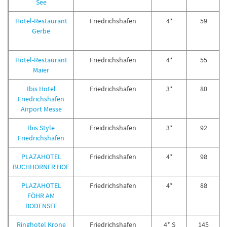
See
Hotel-Restaurant
Friedrichshafen
4*
59
Gerbe
Hotel-Restaurant
Friedrichshafen
4*
55
Maier
Ibis Hotel
Friedrichshafen
3*
80
Friedrichshafen
Airport Messe
Ibis Style
Freidrichshafen
3*
92
Friedrichshafen
PLAZAHOTEL
Friedrichshafen
4*
98
BUCHHORNER HOF
PLAZAHOTEL
Friedrichshafen
4*
88
FÖHR AM
BODENSEE
Ringhotel Krone
Friedrichshafen
4* S
145