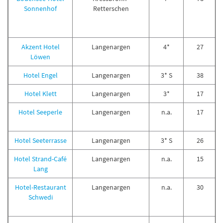
Sonnenhof
Retterschen
Akzent Hotel
Langenargen
4*
27
Löwen
Hotel Engel
Langenargen
3* S
38
Hotel Klett
Langenargen
3*
17
Hotel Seeperle
Langenargen
n.a.
17
Hotel Seeterrasse
Langenargen
3* S
26
Hotel Strand-Café
Langenargen
n.a.
15
Lang
Hotel-Restaurant
Langenargen
n.a.
30
Schwedi