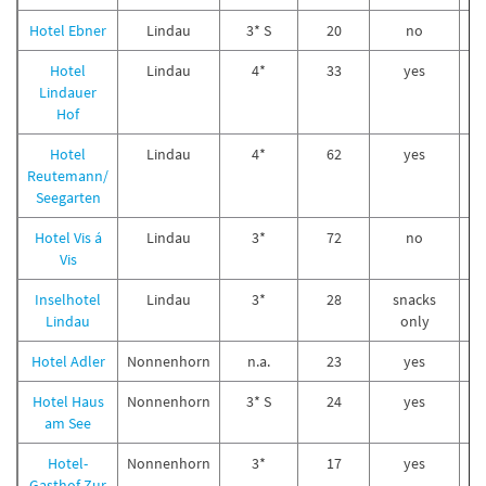
Hotel Ebner
Lindau
3* S
20
no
Hotel
Lindau
4*
33
yes
Lindauer
Hof
Hotel
Lindau
4*
62
yes
Reutemann/
Seegarten
Hotel Vis á
Lindau
3*
72
no
Vis
Inselhotel
Lindau
3*
28
snacks
Lindau
only
Hotel Adler
Nonnenhorn
n.a.
23
yes
Hotel Haus
Nonnenhorn
3* S
24
yes
am See
Hotel-
Nonnenhorn
3*
17
yes
Gasthof Zur