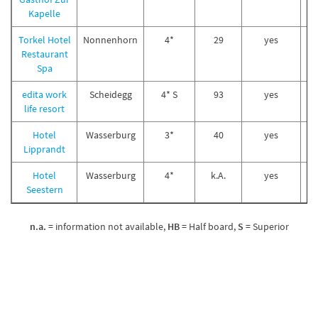
Kapelle
Torkel Hotel
Nonnenhorn
4*
29
yes
Restaurant
Spa
edita work
Scheidegg
4* S
93
yes
life resort
Hotel
Wasserburg
3*
40
yes
Lipprandt
Hotel
Wasserburg
4*
k.A.
yes
Seestern
n.a.
= information not available,
HB
= Half board,
S
= Superior