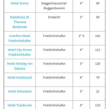
Hotel Krone
Deggenhausertal-
4*
90
Roggenbeuren
Gästehaus St.
Eriskirch
3*
58
Theresia
Bodensee
Comfort Hotel
Friedrichshafen
3* S
142
Friedrichshafen
Hotel City Krone
Friedrichshafen
4*
111
Friedrichshafen
Hotel Holiday Inn
Friedrichshafen
3*
120
Express
Hotel Knoblauch
Friedrichshafen
4*
79
Hotel Schwanen
Friedrichshafen
3*
21
Hotel Traube am
Friedrichshafen
4*
110