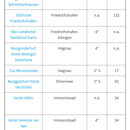
Schnetzenhausen
SEEhotel
Friedrichshafen
n.a.
132
Friedrichshafen
Bio-Landhotel
Friedrichshafen-
4*
n.a.
Gerbehof Garni
Ailingen
Burgunderhof
Hagnau
4*
n.a.
Hotel-Weingut
Destillerie
Zur Winzerstube
Hagnau
3* S
17
Berggasthof Hotel
Illmensee
3* S
92
Höchsten
Hotel Adler
Immenstaad
n.a.
34
Hotel Heinzler am
Immenstaad
4*
34
See