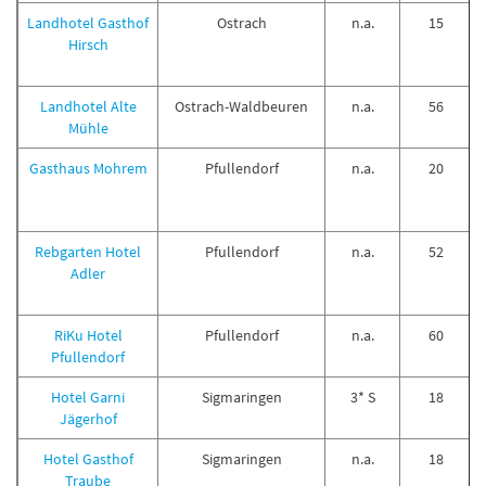
Landhotel Gasthof
Ostrach
n.a.
15
Hirsch
Landhotel Alte
Ostrach-Waldbeuren
n.a.
56
Mühle
Gasthaus Mohrem
Pfullendorf
n.a.
20
Rebgarten Hotel
Pfullendorf
n.a.
52
Adler
RiKu Hotel
Pfullendorf
n.a.
60
Pfullendorf
Hotel Garni
Sigmaringen
3* S
18
Jägerhof
Hotel Gasthof
Sigmaringen
n.a.
18
Traube