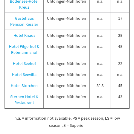
Bodensee-Hotel
Uhldingen-Mühlhofen
n.a.
n.a.
Kreuz
Gästehaus
Uhldingen-Mühlhofen
n.a.
17
Pension Kessler
Hotel Knaus
Uhldingen-Mühlhofen
n.a.
28
Hotel Pilgerhof &
Uhldingen-Mühlhofen
n.a.
48
Rebmanmshof
Hotel Seehof
Uhldingen-Mühlhofen
n.a.
22
Hotel Seevilla
Uhldingen-Mühlhofen
n.a.
n.a.
Hotel Storchen
Uhldingen-Mühlhofen
3* S
45
Sternen Hotel &
Uhldingen-Mühlhofen
n.a.
43
Restaurant
n.a.
= information not available,
PS
= peak season,
LS
= low
season,
S
= Superior