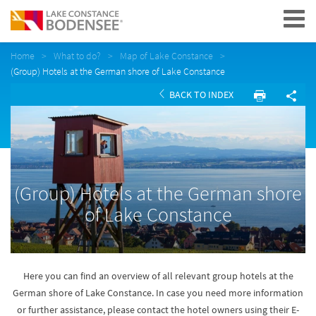
Navigation
Home
What to do?
Map of Lake Constance
(Group) Hotels at the German shore of Lake Constance
BACK TO INDEX
(Group) Hotels at the German shore
of Lake Constance
Here you can find an overview of all relevant group hotels at the
German shore of Lake Constance. In case you need more information
or further assistance, please contact the hotel owners using their E-