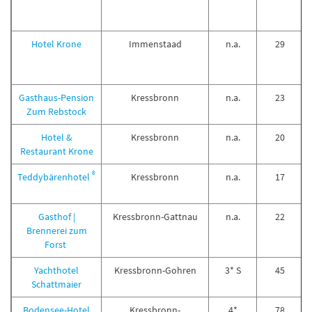
Hotel Krone
Immenstaad
n.a.
29
Gasthaus-Pension
Kressbronn
n.a.
23
Zum Rebstock
Hotel &
Kressbronn
n.a.
20
Restaurant Krone
®
Teddybärenhotel
Kressbronn
n.a.
17
Gasthof |
Kressbronn-Gattnau
n.a.
22
Brennerei zum
Forst
Yachthotel
Kressbronn-Gohren
3* S
45
Schattmaier
Bodensee-Hotel
Kressbronn-
4*
78