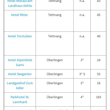
Hotel Restaurant
Tettnang
n.a.
43
Landhaus Köhle
Hotel Ritter
Tettnang
n.a.
45
Hotel Torstuben
Tettnang
n.a.
40
Hotel Alpenblick
Überlingen
3*
24
Garni
Hotel Seegarten
Überlingen
3* S
53
Landgasthof Zum
Überlingen
3*
16
Adler
Parkhotel St.
Überlingen
4*
183
Leonhard