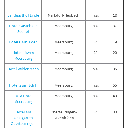
Landgasthof Linde
Markdorf-Hepbach
n.a.
18
Hotel Gästehaus
Meersburg
n.a.
37
Seehof
Hotel Garni Eden
Meersburg
3*
19
Hotel Löwen
Meersburg
3*
20
Meersburg
Hotel Wilder Mann
Meersburg
n.a.
35
Hotel Zum Schiff
Meersburg
n.a.
55
JUFA Hotel
Meersburg
n.a.
40
Meersburg
Hotel am
Oberteuringen-
3*
33
Obstgarten
Bitzenhfoen
Oberteuringen