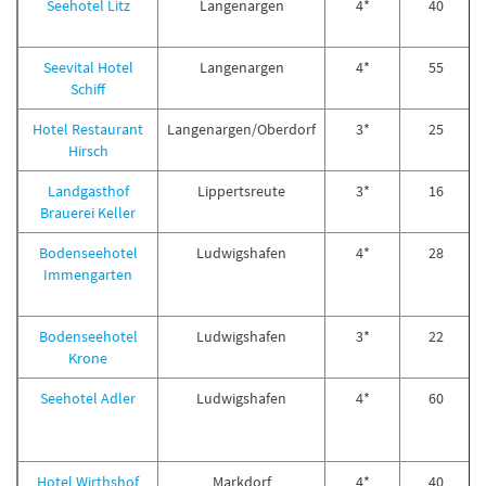
Seehotel Litz
Langenargen
4*
40
Seevital Hotel
Langenargen
4*
55
Schiff
Hotel Restaurant
Langenargen/Oberdorf
3*
25
Hirsch
Landgasthof
Lippertsreute
3*
16
Brauerei Keller
Bodenseehotel
Ludwigshafen
4*
28
Immengarten
Bodenseehotel
Ludwigshafen
3*
22
Krone
Seehotel Adler
Ludwigshafen
4*
60
Hotel Wirthshof
Markdorf
4*
40