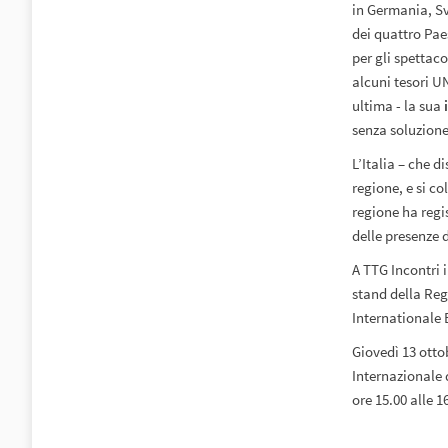
in Germania, Svi
dei quattro Pae
per gli spettaco
alcuni tesori U
ultima - la sua
senza soluzione 
L’Italia – che 
regione, e si co
regione ha regi
delle presenze d
A TTG Incontri 
stand della Re
Internationale
Giovedì 13 otto
Internazionale 
ore 15.00 alle 1