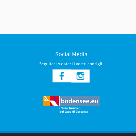
Social Media
Seguiteci o dateci i vostri consigli!