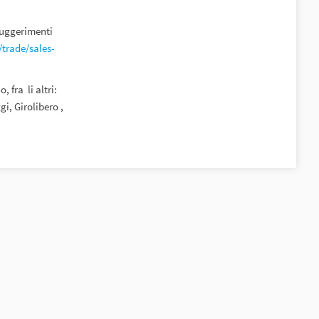
 suggerimenti
trade/sales-
fra li altri:
i, Girolibero ,