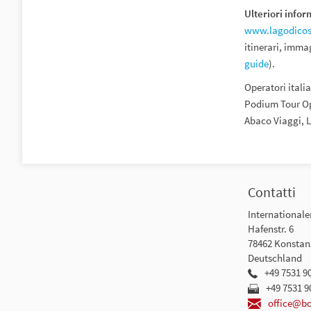
Ulteriori infor
www.lagodicos
itinerari, imma
guide
).
Operatori itali
Podium Tour Ope
Abaco Viaggi, L
Contatti
International
Hafenstr. 6
78462 Konstan
Deutschland
+49 7531 9
+49 7531 9
office@b