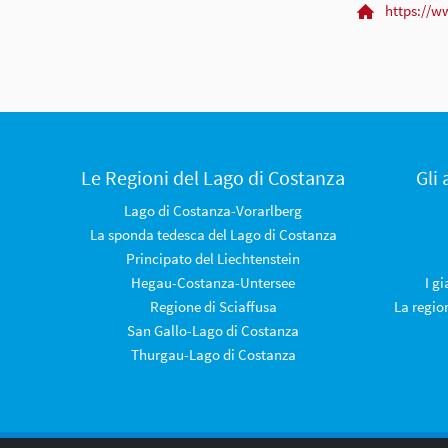
https://w
Le Regioni del Lago di Costanza
Gli
Lago di Costanza-Vorarlberg
La sponda tedesca del Lago di Costanza
Principato del Liechtenstein
Hegau-Costanza-Untersee
I g
Regione di Sciaffusa
La regio
San Gallo-Lago di Costanza
Thurgau-Lago di Costanza