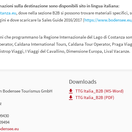
mazioni sulla destinazione sono disponibili sito in lingua italiana:
tanza.eu
, dove nella sezione B2B si possono trovare materiali specifici,
gini e dove scaricare la Sales Guide 2016/2017 (
https://www.bodensee.eu/
ani che programmano la Regione Internazionale del Lago di Costanza sono, 
rator, Caldana International Tours, Caldana Tour Operator, Praga Viagg
istrop Viaggi, I Viaggi del Cavallino, Dimensione Europa, Lival Vacanze.
Downloads
en Bodensee Tourismus GmbH
TTG Italia_B2B (MS-Word)
TTG Italia_B2B (PDF)
z
09430
09494
odensee.eu