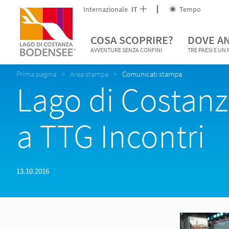
Internazionale
IT
Tempo
COSA SCOPRIRE?
DOVE A
AVVENTURE SENZA CONFINI
TRE PAESI E UN
Prima pagina
Area stampa
Comunicati stampa
Lago di Costanz
a TTG Incontri
13.10.2016