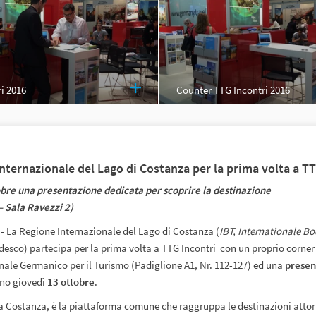
i 2016
Counter TTG Incontri 2016
nternazionale del Lago di Costanza per la prima volta a TT
obre una presentazione dedicata per scoprire la destinazione
– Sala Ravezzi 2)
- La Regione Internazionale del Lago di Costanza (
IBT, Internationale B
edesco) partecipa per la prima volta a TTG Incontri con un proprio corner
nale Germanico per il Turismo (Padiglione A1, Nr. 112-127) ed una
presen
rno giovedì
13 ottobre
.
 a Costanza, è la piattaforma comune che raggruppa le destinazioni atto