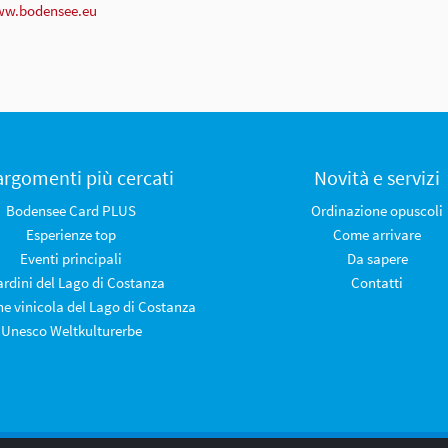
ww.bodensee.eu
 argomenti più cercati
Novità e servizi
Bodensee Card PLUS
Ordinazione opuscoli
Esperienze top
Come arrivare
Eventi principali
Da sapere
iardini del Lago di Costanza
Contatti
ne vinicola del Lago di Costanza
Unesco Weltkulturerbe