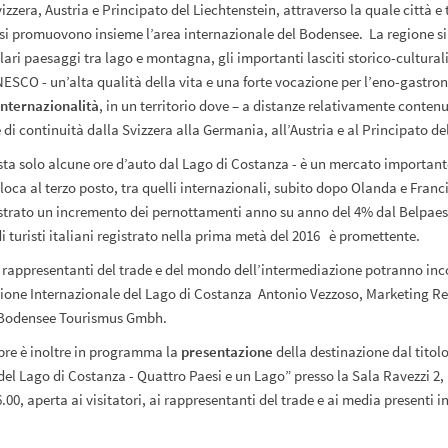
zzera, Austria e Principato del Liechtenstein, attraverso la quale città e t
si promuovono insieme l’area internazionale del Bodensee. La regione si 
lari paesaggi tra lago e montagna, gli importanti lasciti storico-culturali 
NESCO - un’alta qualità della vita e una forte vocazione per l’eno-gastr
internazionalità
, in un territorio dove – a distanze relativamente contenu
di continuità dalla Svizzera alla Germania, all’Austria e al Principato de
dista solo alcune ore d’auto dal Lago di Costanza - è un mercato important
lloca al terzo posto, tra quelli internazionali, subito dopo Olanda e Franci
strato un incremento dei pernottamenti anno su anno del 4% dal Belpaes
i turisti italiani registrato nella prima metà del 2016 è promettente.
i rappresentanti del trade e del mondo dell’intermediazione potranno inc
gione Internazionale del Lago di Costanza Antonio Vezzoso, Marketing R
 Bodensee Tourismus Gmbh.
bre è inoltre in programma la
presentazione
della destinazione dal titol
del Lago di Costanza - Quattro Paesi e un Lago” presso la Sala Ravezzi 2, 
6.00, aperta ai visitatori, ai rappresentanti del trade e ai media presenti in