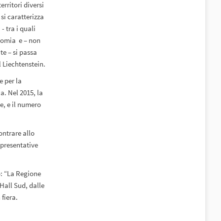
erritori diversi
si caratterizza
- tra i quali
onomia e – non
te – si passa
l Liechtenstein.
e per la
a. Nel 2015, la
e, e il numero
ontrare allo
epresentative
o: “La Regione
Hall Sud, dalle
 fiera.