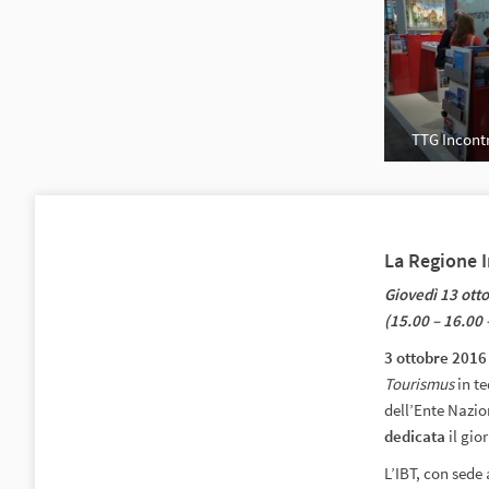
TTG Incontr
La Regione I
Giovedì 13 ott
(15.00 – 16.00 
3 ottobre 2016
Tourismus
in t
dell’Ente Nazio
dedicata
il gio
L’IBT, con sede