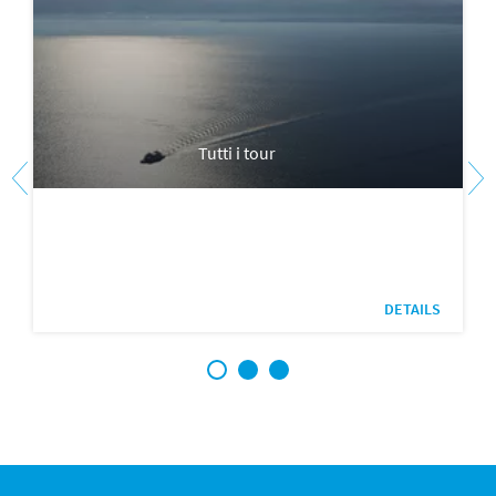
Tutti i tour
DETAILS
1
2
3