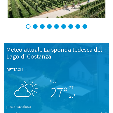
1
2
3
4
5
6
7
8
9
Meteo attuale La sponda tedesca del
Lago di Costanza
DETTAGLI
oggi
27°
27°
20°
poco nuvoloso