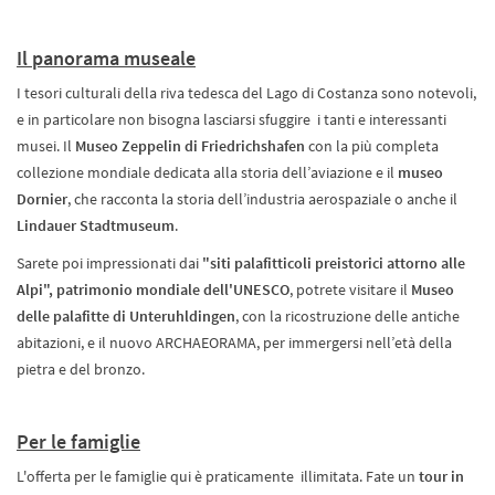
Il panorama museale
I tesori culturali della riva tedesca del Lago di Costanza sono notevoli,
e in particolare non bisogna lasciarsi sfuggire i tanti e interessanti
musei. Il
Museo Zeppelin di Friedrichshafen
con la più completa
collezione mondiale dedicata alla storia dell’aviazione e il
museo
Dornier
, che racconta la storia dell’industria aerospaziale o anche il
Lindauer Stadtmuseum
.
Sarete poi impressionati dai
"siti palafitticoli preistorici attorno alle
Alpi", patrimonio mondiale dell'UNESCO
, potrete visitare il
Museo
delle palafitte di Unteruhldingen
, con la ricostruzione delle antiche
abitazioni, e il nuovo ARCHAEORAMA, per immergersi nell’età della
pietra e del bronzo.
Per le famiglie
L'offerta per le famiglie qui è praticamente illimitata. Fate un
tour in