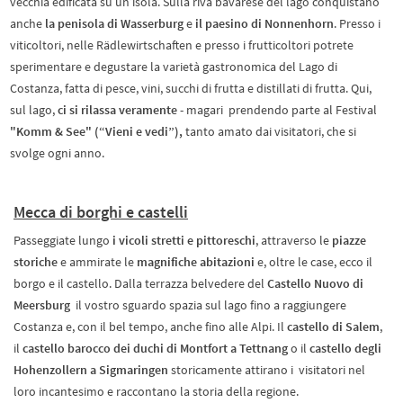
vecchia edificata su un’isola. Sulla riva bavarese del lago conquistano
anche
la penisola di Wasserburg
e
il paesino di Nonnenhorn
. Presso i
viticoltori, nelle Rädlewirtschaften e presso i frutticoltori potrete
sperimentare e degustare la varietà gastronomica del Lago di
Costanza, fatta di pesce, vini, succhi di frutta e distillati di frutta. Qui,
sul lago,
ci si rilassa veramente
- magari prendendo parte al Festival
"Komm & See" (“Vieni e vedi”),
tanto amato dai visitatori, che si
svolge ogni anno.
Mecca di borghi e castelli
Passeggiate lungo
i vicoli stretti e pittoreschi
, attraverso le
piazze
storiche
e ammirate le
magnifiche abitazioni
e, oltre le case, ecco il
borgo e il castello. Dalla terrazza belvedere del
Castello Nuovo di
Meersburg
il vostro sguardo spazia sul lago fino a raggiungere
Costanza e, con il bel tempo, anche fino alle Alpi. Il
castello di Salem
,
il
castello barocco dei duchi di Montfort a Tettnang
o il
castello degli
Hohenzollern a Sigmaringen
storicamente attirano i visitatori nel
loro incantesimo e raccontano la storia della regione.