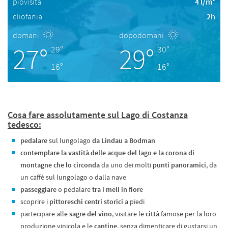
piovisità
4 l/m²
eliofania
2h
domani
dopodomani
27°
29°
29°
30°
16°
16°
Cosa fare assolutamente sul Lago di Costanza
tedesco:
pedalare
sul lungolago
da Lindau a Bodman
contemplare la vastità delle acque del lago e la corona di
montagne che lo circonda
da uno dei molti
punti panoramici
, da
un caffè sul lungolago o dalla nave
passeggiare
o pedalare
tra i meli in fiore
scoprire i
pittoreschi centri storici
a piedi
partecipare alle
sagre del vino
, visitare le
città
famose per la loro
produzione vinicola e le
cantine
, senza dimenticare di gustarsi un