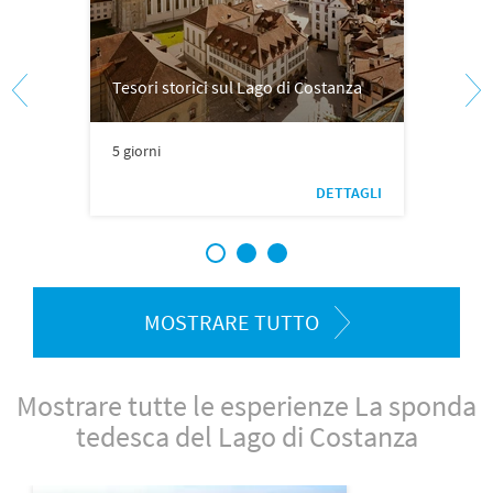
Tesori storici sul Lago di Costanza
5 giorni
DETTAGLI
1
2
3
MOSTRARE TUTTO
Mostrare tutte le esperienze La sponda
tedesca del Lago di Costanza