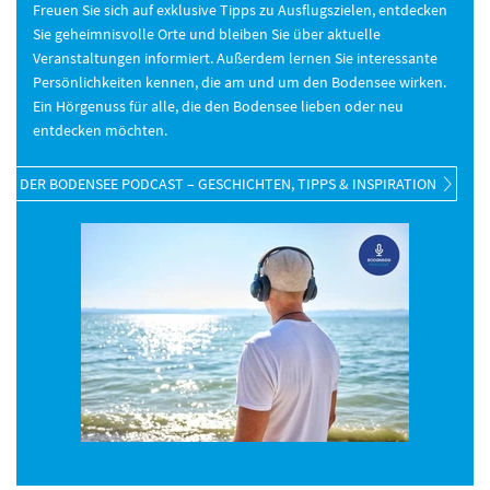
Freuen Sie sich auf exklusive Tipps zu Ausflugszielen, entdecken
Sie geheimnisvolle Orte und bleiben Sie über aktuelle
Veranstaltungen informiert. Außerdem lernen Sie interessante
Persönlichkeiten kennen, die am und um den Bodensee wirken.
Ein Hörgenuss für alle, die den Bodensee lieben oder neu
entdecken möchten.
DER BODENSEE PODCAST – GESCHICHTEN, TIPPS & INSPIRATION