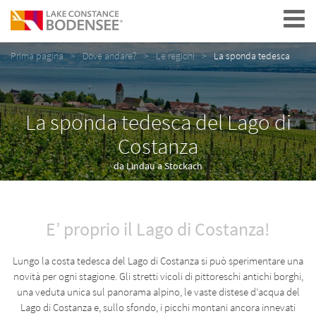
Navigation
Prima pagina
Dove andare?
Le regioni
La sponda tedesca
La sponda tedesca del Lago di
Costanza
da Lindau a Stockach
E’ proprio il Lago di Costanza!
Lungo la costa tedesca del Lago di Costanza si può sperimentare una
novità per ogni stagione. Gli stretti vicoli di pittoreschi antichi borghi,
una veduta unica sul panorama alpino, le vaste distese d’acqua del
Lago di Costanza e, sullo sfondo, i picchi montani ancora innevati