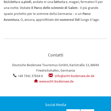
bicicletta o a piedi
, andate in una
fattoria
e, magari, fermatevi lì per
una notte. Visitate
il Parco delle scimmie di Salem
- il più grande
spazio protetto per le scimmie della Germania – o un
Parco
Avventura
. O, ancora, approfittate dei
numerosi lidi
lungo il lago.
Contatti
Deutsche Bodensee Tourismus GmbH, Karlstraße 13, 88045
Friedrichshafen, Germania
+49 7541 37834-0
info@echt-bodensee.de de
www.echt-bodensee.de
Social Media