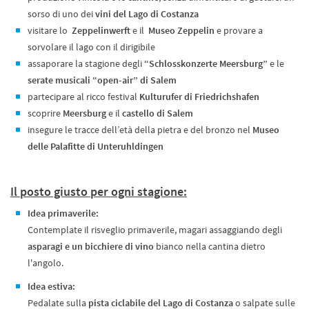
sorso di uno dei
vini del Lago di Costanza
visitare lo
Zeppelinwerft
e il
Museo Zeppelin
e provare a
sorvolare il lago con il dirigibile
assaporare la stagione degli
“Schlosskonzerte Meersburg”
e le
serate musicali “open-air” di Salem
partecipare al ricco festival
Kulturufer di Friedrichshafen
scoprire
Meersburg
e il
castello di Salem
insegure le tracce dell’età della pietra e del bronzo nel
Museo
delle Palafitte di Unteruhldingen
Il posto giusto per ogni stagione:
Idea primaverile
:
Contemplate il risveglio primaverile, magari assaggiando degli
asparagi e un bicchiere di vino
bianco nella cantina dietro
l'angolo.
Idea estiva:
Pedalate sulla
pista ciclabile del Lago di Costanza
o salpate sulle