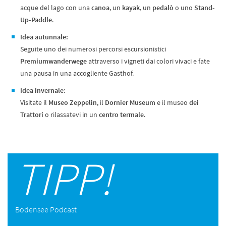
acque del lago con una
canoa
, un
kayak
, un
pedalò
o uno
Stand-
Up-Paddle
.
Idea autunnale:
Seguite uno dei numerosi percorsi escursionistici
Premiumwanderwege
attraverso i vigneti dai colori vivaci e fate
una pausa in una accogliente Gasthof.
Idea invernale
:
Visitate il
Museo Zeppelin
, il
Dornier Museum
e il museo
dei
Trattori
o rilassatevi in un
centro termale
.
TIPP!
Bodensee Podcast