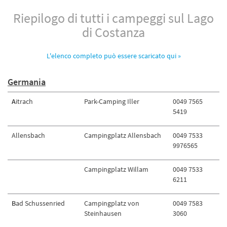
Riepilogo di tutti i campeggi sul Lago
di Costanza
L'elenco completo può essere scaricato qui »
Germania
A
itrach
Park-Camping Iller
0049 7565
5419
Allensbach
Campingplatz Allensbach
0049 7533
9976565
Campingplatz Willam
0049 7533
6211
B
ad Schussenried
Campingplatz von
0049 7583
Steinhausen
3060