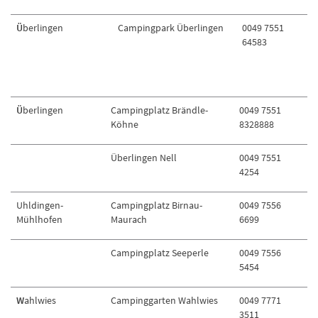
Ü
berlingen
Campingpark Überlingen
0049 7551
64583
Ü
berlingen
Campingplatz Brändle-
0049 7551
Köhne
8328888
Überlingen Nell
0049 7551
4254
Uhldingen-
Campingplatz Birnau-
0049 7556
Mühlhofen
Maurach
6699
Campingplatz Seeperle
0049 7556
5454
W
ahlwies
Campinggarten Wahlwies
0049 7771
3511