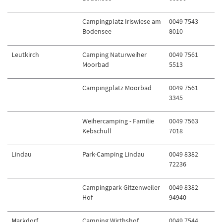
Campingplatz Iriswiese am
0049 7543
Bodensee
8010
L
eutkirch
Camping Naturweiher
0049 7561
Moorbad
5513
Campingplatz Moorbad
0049 7561
3345
Weihercamping - Familie
0049 7563
Kebschull
7018
Lindau
Park-Camping Lindau
0049 8382
72236
Campingpark Gitzenweiler
0049 8382
Hof
94940
M
arkdorf
Camping Wirthshof
0049 7544