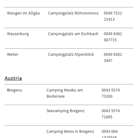
Wangen im Allgäu
Campingplatz Röhrenmoos
0049 7522
21413
Wasserburg
Campingplatz am Eschbach
0049 8382
887715
Weiler
Campingplatz Alpenblick
0049 8381
3447
Austria
B
regenz
Camping Mexiko am
0043 5574
Bodensee
73260
Seecamping Bregenz
0043 5574
71895
Camping Weiss in Bregenz
0043 664
1325548