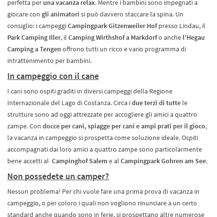
perfetta per
una vacanza relax
. Mentre i bambini sono impegnati a
giocare con
gli animatori
si può davvero staccare la spina. Un
consiglio: i campeggi
Campingpark Gitzenweiler Hof
presso Lindau, il
Park Camping Iller
, il
Camping Wirthshof a Markdorf
o anche
l’Hegau
Camping a Tengen
offrono tutti un ricco e vario programma di
intrattenimento per bambini.
In campeggio con il cane
I cani sono ospiti graditi in diversi campeggi della Regione
Internazionale del Lago di Costanza. Circa i
due terzi di tutte
le
strutture sono ad oggi attrezzate per accogliere gli amici a quattro
zampe. Con
docce per cani, spiagge per cani e ampi prati per il gioco
,
la vacanza in campeggio si prospetta come soluzione ideale. Ospiti
accompagnati dai loro amici a quattro zampe sono particolarmente
bene accetti al
Campinghof Salem
e al
Campingpark Gohren am See
.
Non possedete un camper?
Nessun problema! Per chi vuole fare una prima prova di vacanza in
campeggio, o per coloro i quali non vogliono rinunciare a un certo
standard anche quando sono in ferie, si prospettano altre numerose