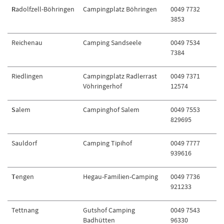
R
adolfzell-Böhringen
Campingplatz Böhringen
0049 7732
3853
Reichenau
Camping Sandseele
0049 7534
7384
Riedlingen
Campingplatz Radlerrast
0049 7371
Vöhringerhof
12574
S
alem
Campinghof Salem
0049 7553
829695
Sauldorf
Camping Tipihof
0049 7777
939616
T
engen
Hegau-Familien-Camping
0049 7736
921233
Tettnang
Gutshof Camping
0049 7543
Badhütten
96330