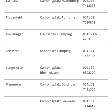
Eschenz
Campingplatz Hüttenberg
0041 52
7412337
F
rauenfeld
Campingplatz Aumühle
0041 52
7210868
K
reuzlingen
Fischerhaus Camping
0041 71 688
4903
Kriessern
Sonnensee Camping
0041 71
7552135
L
angwiesen
Campingplatz
0041 52
Rheinwiesen
6593300
M
ammern
Campingplatz Guldifuss
0041 52
7411320
Campingplatz Seewiese
0041 52
7414619