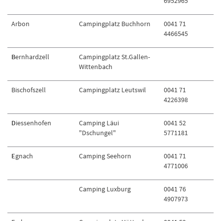
6952965
Arbon
Campingplatz Buchhorn
0041 71
4466545
B
ernhardzell
Campingplatz St.Gallen-
Wittenbach
Bischofszell
Campingplatz Leutswil
0041 71
4226398
D
iessenhofen
Camping Läui
0041 52
"Dschungel"
5771181
E
gnach
Camping Seehorn
0041 71
4771006
Camping Luxburg
0041 76
4907973