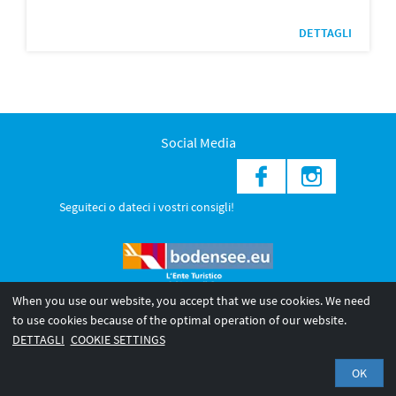
DETTAGLI
Social Media
Seguiteci o dateci i vostri consigli!
When you use our website, you accept that we use cookies. We need
to use cookies because of the optimal operation of our website.
© 2026 Internationale Bodensee Tourismus GmbH
DETTAGLI
COOKIE SETTINGS
Legal notice
Privacy Policy
OK