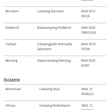
D
ornbirn
Camping Dornbirn
0043 5572
29119
F
eldkirch
Waldcamping Feldkirch
0043 5522
760013191
Fußach
Campingplatz Rohrspitz
0043 5578
Salzmann
75708
N
enzing
Alpencamping Nenzing
0043 5525
62491
Svizzera
A
ltenrhein
Camping Idyll
0041 71
8554213
Altnau
Camping Ruderbaum
0041 71