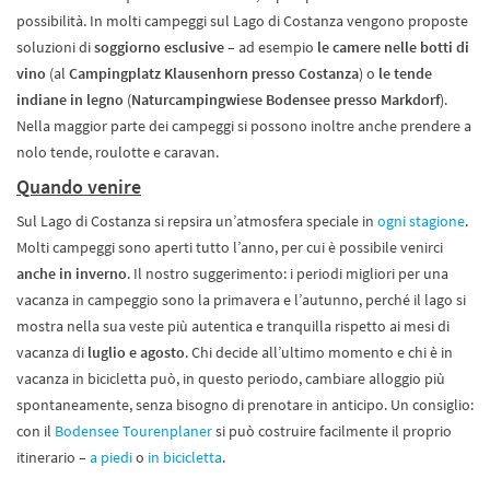
possibilità. In molti campeggi sul Lago di Costanza vengono proposte
soluzioni di
soggiorno esclusive
– ad esempio
le camere nelle botti di
vino
(al
Campingplatz Klausenhorn presso Costanza
) o
le tende
indiane in legno
(
Naturcampingwiese Bodensee presso Markdorf
).
Nella maggior parte dei campeggi si possono inoltre anche prendere a
nolo tende, roulotte e caravan.
Quando venire
Sul Lago di Costanza si repsira un’atmosfera speciale in
ogni stagione
.
Molti campeggi sono aperti tutto l’anno, per cui è possibile venirci
anche in inverno
. Il nostro suggerimento: i periodi migliori per una
vacanza in campeggio sono la primavera e l’autunno, perché il lago si
mostra nella sua veste più autentica e tranquilla rispetto ai mesi di
vacanza di
luglio e agosto
. Chi decide all’ultimo momento e chi è in
vacanza in bicicletta può, in questo periodo, cambiare alloggio più
spontaneamente, senza bisogno di prenotare in anticipo. Un consiglio:
con il
Bodensee Tourenplaner
si può costruire facilmente il proprio
itinerario –
a piedi
o
in bicicletta
.