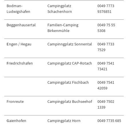
Bodman-
Campingplatz
0049 7773
Ludwigshafen
Schachenhorn
9376851
D
eggenhausertal
Familien-Camping
0049 75 55
Birkenmühle
5308
E
ngen / Hegau
Campinngplatz Sonnental
0049 7733
7529
F
riedrichshafen
Campingplatz CAP-Rotach
0049 7541
73421
Campingplatz Fischbach
0049 7541
42059
Fronreute
Campingplatz Buchseehof
0049 7502
1339
G
aienhofen
Campingplatz Horn
0049 7735 685