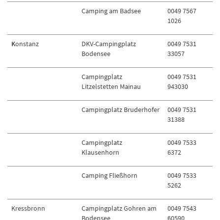
Camping am Badsee
0049 7567
1026
K
onstanz
DKV-Campingplatz
0049 7531
Bodensee
33057
Campingplatz
0049 7531
Litzelstetten Mainau
943030
Campingplatz Bruderhofer
0049 7531
31388
Campingplatz
0049 7533
Klausenhorn
6372
Camping Fließhorn
0049 7533
5262
Kressbronn
Campingplatz Gohren am
0049 7543
Bodensee
60590