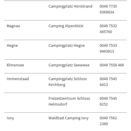
Campingplatz Höristrand
0049 7735
9369834
H
agnau
Camping Alpenblick
0049 7532
495760
Hegne
Campingplatz Hegne
0049 7533
9493913
I
llmensee
Campingplatz Seewiese
0049 7558 466
Immenstaad
Campingplatz Schloss
0049 7545
Kirchberg
6413
Freizeitzentrum Schloss
0049 7545
Helmsdorf
6252
Isny
Waldbad Camping Isny
0049 7562
2389