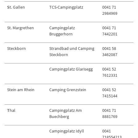
S
t. Gallen
TCS-Campingplatz
0041 71
2984969
St. Margrethen
Campingplatz
0041 71
Bruggerhorn
7442201
Steckborn
Strandbad und Camping
0041 58
Steckborn
3462087
Campingplatz Glarisegg
0041 52
7612331
Stein am Rhein
Camping Grenzstein
0041 52
7415144
T
hal
Campingplatz Am
0041 71
Buechberg
8881769
Campingplatz Idyll
0041
718554213