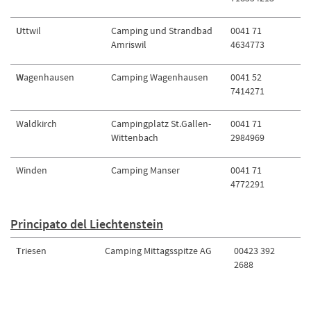
U
ttwil
Camping und Strandbad
0041 71
Amriswil
4634773
W
agenhausen
Camping Wagenhausen
0041 52
7414271
Waldkirch
Campingplatz St.Gallen-
0041 71
Wittenbach
2984969
Winden
Camping Manser
0041 71
4772291
Principato del Liechtenstein
T
riesen
Camping Mittagsspitze AG
00423 392
2688