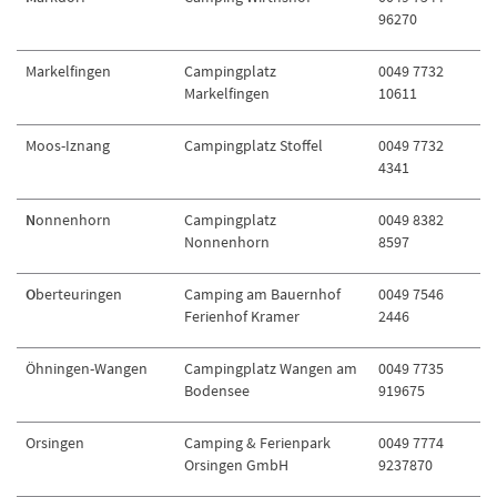
96270
Markelfingen
Campingplatz
0049 7732
Markelfingen
10611
Moos-Iznang
Campingplatz Stoffel
0049 7732
4341
N
onnenhorn
Campingplatz
0049 8382
Nonnenhorn
8597
O
berteuringen
Camping am Bauernhof
0049 7546
Ferienhof Kramer
2446
Öhningen-Wangen
Campingplatz Wangen am
0049 7735
Bodensee
919675
Orsingen
Camping & Ferienpark
0049 7774
Orsingen GmbH
9237870