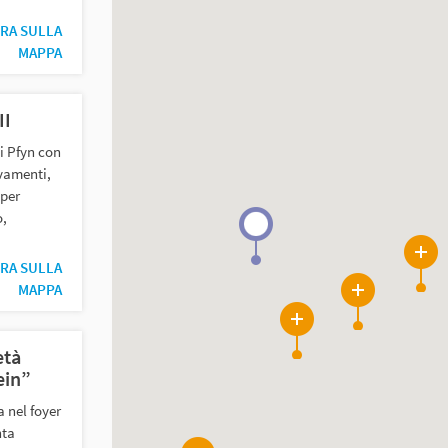
RA SULLA
MAPPA
II
i Pfyn con
ovamenti,
 per
o,
13
RA SULLA
MAPPA
5
5
età
ein”
 nel foyer
nta