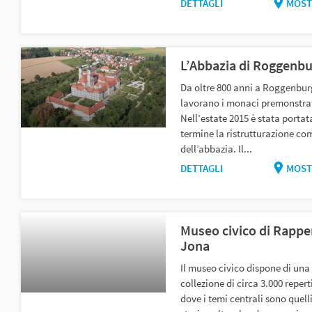
DETTAGLI
MOST
L’Abbazia di Roggenbu
Da oltre 800 anni a Roggenbur
lavorano i monaci premonstra
Nell’estate 2015 è stata portat
termine la ristrutturazione co
dell’abbazia. Il...
DETTAGLI
MOST
Museo civico di Rappe
Jona
Il museo civico dispone di una
collezione di circa 3.000 reperti
dove i temi centrali sono quelli