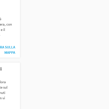
,
è
zera, con
e il
o
RA SULLA
MAPPA
i
lora
te sul
nuti
n vi