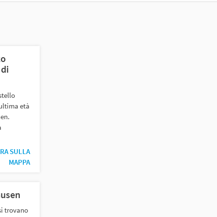
chiave
zo
 di
stello
ultima età
hen.
a
RA SULLA
MAPPA
ausen
si trovano