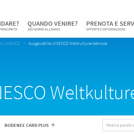
NDARE?
QUANDO VENIRE?
PRENOTA E SERV
 PRINCIPATO
365 GIORNI ALL'ANNO
OFFERTE E INFORMAZIONI
iti UNESCO
Ausgewählte UNESCO Weltkulturerlebnisse
ESCO Weltkulture
Ricerca
BODENEE CARD PLUS
parole