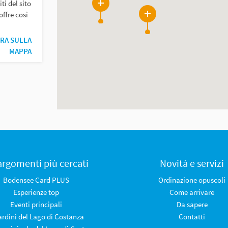
ti del sito
8
ffre così
8
RA SULLA
MAPPA
 argomenti più cercati
Novità e servizi
Bodensee Card PLUS
Ordinazione opuscoli
Esperienze top
Come arrivare
Eventi principali
Da sapere
iardini del Lago di Costanza
Contatti