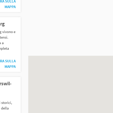
RA SULLA
MAPPA
rg
g vivono e
tensi.
a a
mpleta
RA SULLA
MAPPA
rswil-
 storici,
 della