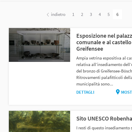
indietro
1
2
3
4
5
6
Esposizione nel palaz
comunale e al castello
Greifensee
Ampia vetrina espositiva al ca
relativa all’insediamento dell’
del bronzo di Greifensee-Bösc
Ritrovamenti palafitticoli dell
municipalità sono...
DETTAGLI
MOST
Sito UNESCO Robenh
I resti di questo insediamento 