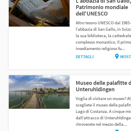
L'abbazia di San Gallo
Patrimonio mondiale
dell'UNESCO
Altro tesoro UNESCO dal 1983 
l’abbazia di San Gallo, in Sviz
la sua biblioteca, la cattedrale 
complesso monastico. Il prim
insediamento religioso fu...
DETTAGLI
MOST
Museo delle palafitte d
Unteruhldingen
Voglia di visitare un museo? Al
scegliete il museo delle palafit
Lago di Costanza. A cinque mi
dall’attracco di Unteruhldinge
ritroverete nel mezzo della...