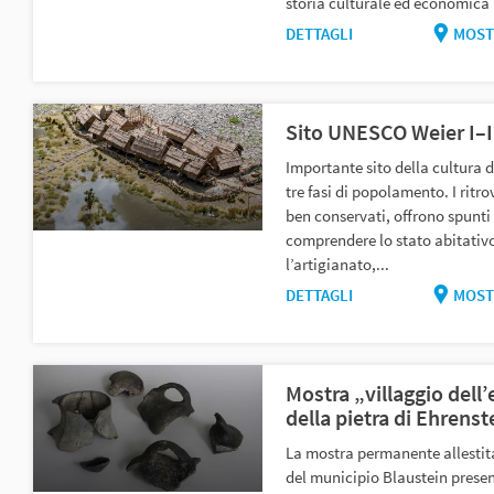
storia culturale ed economica
DETTAGLI
MOST
Sito UNESCO Weier I–I
Importante sito della cultura d
tre fasi di popolamento. I ritr
ben conservati, offrono spunti
comprendere lo stato abitativ
l’artigianato,...
DETTAGLI
MOST
Mostra „villaggio dell’
della pietra di Ehrenst
La mostra permanente allestita
del municipio Blaustein prese