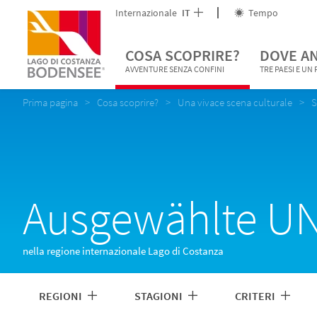
Internazionale
IT
Tempo
COSA SCOPRIRE?
DOVE A
AVVENTURE SENZA CONFINI
TRE PAESI E UN
Prima pagina
Cosa scoprire?
Una vivace scena culturale
S
Ausgewählte UN
nella regione internazionale Lago di Costanza
REGIONI
STAGIONI
CRITERI