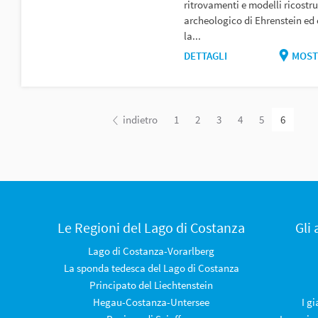
ritrovamenti e modelli ricostrui
archeologico di Ehrenstein ed o
la...
DETTAGLI
MOST
indietro
1
2
3
4
5
6
Le Regioni del Lago di Costanza
Gli
Lago di Costanza-Vorarlberg
La sponda tedesca del Lago di Costanza
Principato del Liechtenstein
Hegau-Costanza-Untersee
I g