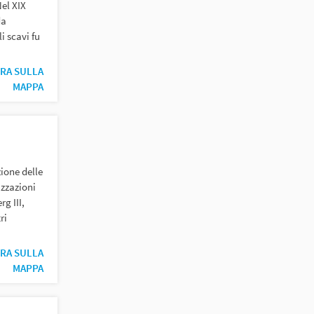
Nel XIX
da
i scavi fu
RA SULLA
MAPPA
ione delle
izzazioni
g III,
ri
RA SULLA
MAPPA