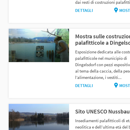
dai resti di costruzioni palafitti
DETTAGLI
MOST
Mostra sulle costruzio
palafitticole a Dingels
Esposizione dedicata alle cost
palafitticole nel municipio di
Dingelsdorf con pezzi espositivi
al tema della caccia, della pes
l’alimentazione, i vestiti...
DETTAGLI
MOST
Sito UNESCO Nussba
Insediamenti palafitticoli di et
neolitica e dell’ultima età del