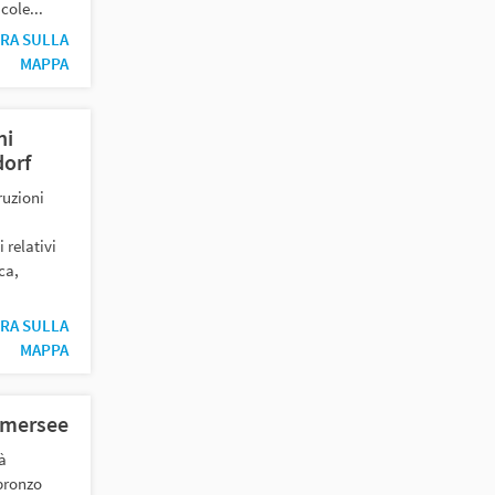
cole...
RA SULLA
MAPPA
ni
dorf
ruzioni
 relativi
ca,
RA SULLA
MAPPA
umersee
à
 bronzo