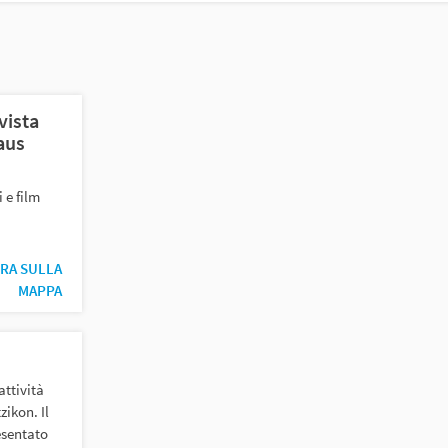
chiave
vista
aus
 e film
RA SULLA
MAPPA
attività
zikon. Il
esentato