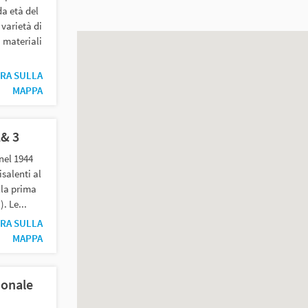
a età del
varietà di
 materiali
RA SULLA
MAPPA
2& 3
nel 1944
isalenti al
lla prima
. Le...
RA SULLA
MAPPA
ionale