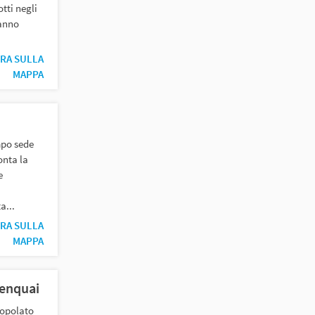
otti negli
anno
RA SULLA
MAPPA
mpo sede
onta la
e
a...
RA SULLA
MAPPA
enquai
popolato