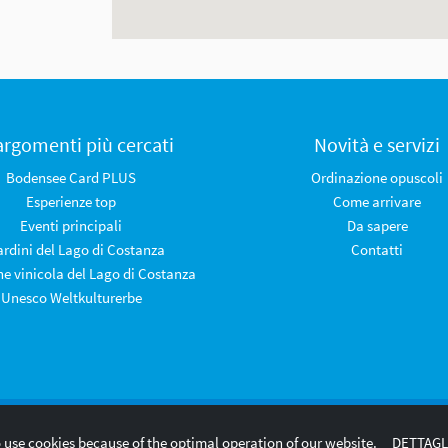
 argomenti più cercati
Novità e servizi
Bodensee Card PLUS
Ordinazione opuscoli
Esperienze top
Come arrivare
Eventi principali
Da sapere
iardini del Lago di Costanza
Contatti
ne vinicola del Lago di Costanza
Unesco Weltkulturerbe
Legal notice
Privacy
 use cookies because of the optimal operation of our website.
DETTAGL
Policy