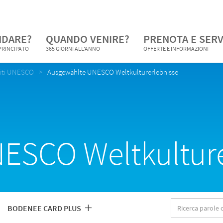
NDARE?
QUANDO VENIRE?
PRENOTA E SERV
 PRINCIPATO
365 GIORNI ALL'ANNO
OFFERTE E INFORMAZIONI
iti UNESCO
Ausgewählte UNESCO Weltkulturerlebnisse
ESCO Weltkulture
Ricerca
BODENEE CARD PLUS
parole