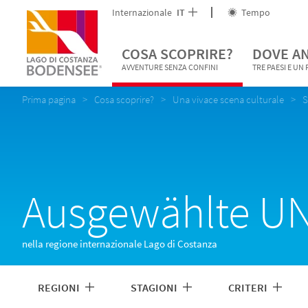
Internazionale
IT
Tempo
COSA SCOPRIRE?
DOVE A
AVVENTURE SENZA CONFINI
TRE PAESI E UN
Prima pagina
Cosa scoprire?
Una vivace scena culturale
S
Ausgewählte UN
nella regione internazionale Lago di Costanza
REGIONI
STAGIONI
CRITERI