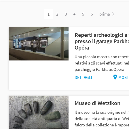
1
2
3
4
5
6
prima
Reperti archeologici a 
presso il garage Parkh
Opéra
Una piccola mostra con reperti
relativi agli scavi effettuati nel
parcheggio Parkhaus Opéra.
DETTAGLI
MOST
Museo di Wetzikon
Il museo ha la sua origine nell’
della società antiquaria di Wet
fulcro della collezione è rappr