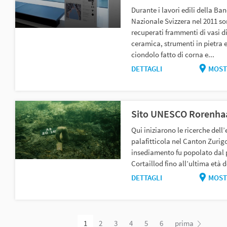
Durante i lavori edili della Ba
Nazionale Svizzera nel 2011 so
recuperati frammenti di vasi d
ceramica, strumenti in pietra e
ciondolo fatto di corna e...
DETTAGLI
MOST
Sito UNESCO Rorenha
Qui iniziarono le ricerche dell’
palafitticola nel Canton Zurigo.
insediamento fu popolato dal 
Cortaillod fino all’ultima età 
DETTAGLI
MOST
1
2
3
4
5
6
prima