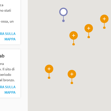
nca
no stati
i
 ossa, un
13
5
RA SULLA
5
MAPPA
ab
era
 Il sito di
8
periodo
8
del bronzo.
RA SULLA
MAPPA