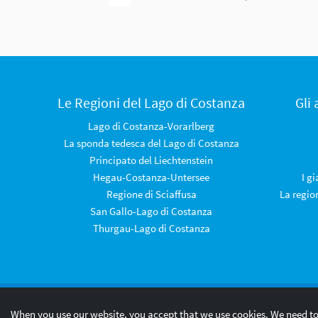
Le Regioni del Lago di Costanza
Gli
Lago di Costanza-Vorarlberg
La sponda tedesca del Lago di Costanza
Principato del Liechtenstein
Hegau-Costanza-Untersee
I g
Regione di Sciaffusa
La regio
San Gallo-Lago di Costanza
Thurgau-Lago di Costanza
© 2026 Internationale Bodensee Tourismus GmbH
When you use our website, you accept that we use cookies. We need to