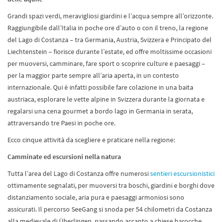
Grandi spazi verdi, meravigliosi giardini e l’acqua sempre all’orizzonte.
Raggiungibile dall’Italia in poche ore d’auto o con il treno, la regione
del Lago di Costanza – tra Germania, Austria, Svizzera e Principato del
Liechtenstein – fiorisce durante l’estate, ed offre moltissime occasioni
per muoversi, camminare, fare sport o scoprire culture e paesaggi –
per la maggior parte sempre all’aria aperta, in un contesto
internazionale. Qui è infatti possibile fare colazione in una baita
austriaca, esplorare le vette alpine in Svizzera durante la giornata e
regalarsi una cena gourmet a bordo lago in Germania in serata,
attraversando tre Paesi in poche ore.
Ecco cinque attività da scegliere e praticare nella regione:
Camminate ed escursioni nella natura
Tutta l’area del Lago di Costanza offre numerosi
sentieri escursionistici
ottimamente segnalati, per muoversi tra boschi, giardini e borghi dove
distanziamento sociale, aria pura e paesaggi armoniosi sono
assicurati. Il percorso SeeGang si snoda per 54 chilometri da Costanza
alla medievale di Überlingen, passando accanto a chiese barocche,