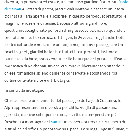
diventa, in primavera ed estate, un immenso giardino fiorito. Sull’
Isola
di Mainau
45 ettari di parchi, prati e viali invitano a passare un’intera
giornata all’aria aperta, e a scoprire, in questo periodo, soprattutto le
magnifiche rose e le ortensie. L’accesso all’isola giardino è,
quest’anno, scaglionato per orari di ingresso, selezionabile quando si
prenota online. L’ex certosa di Ittingen, in Svizzera, - oggi anche hotel,
centro culturale e museo – è un luogo magico dove passeggiare tra
roseti, vigneti, giardini botanici e frutteti, i cui prodotti, insieme ai
latticini e alla birra, sono venduti nella boutique del priore. Sull’Isola
monastica di Reichenau, invece, ci si muove liberamente visitando le
chiese romaniche splendidamente conservate e spostandosi tra
colline coltivate a vite e orti biologici.
In cima alle montagne
Oltre ad essere un elemento del paesaggio de Lago di Costanza, le
Alpi rappresentano un diversivo per chi ha voglia di passare una
giornata, o anche solo qualche ora, in vetta e a temperature più
fresche. La montagna del
Säntis
, in Svizzera, si trova a 2.500 metri di
altitudine ed offre un panorama su 6 paesi. La si raggiunge in funivia, e