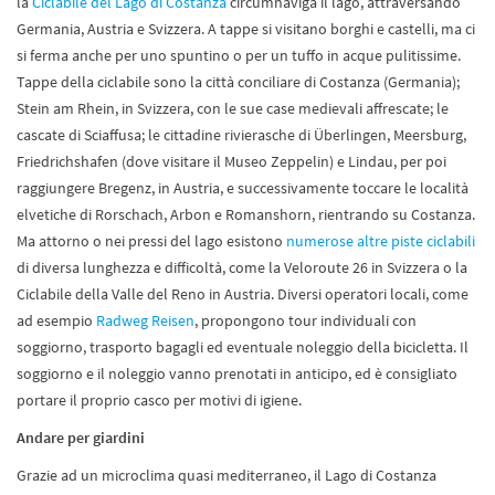
la
Ciclabile del Lago di Costanza
circumnaviga il lago, attraversando
Germania, Austria e Svizzera. A tappe si visitano borghi e castelli, ma ci
si ferma anche per uno spuntino o per un tuffo in acque pulitissime.
Tappe della ciclabile sono la città conciliare di Costanza (Germania);
Stein am Rhein, in Svizzera, con le sue case medievali affrescate; le
cascate di Sciaffusa; le cittadine rivierasche di Überlingen, Meersburg,
Friedrichshafen (dove visitare il Museo Zeppelin) e Lindau, per poi
raggiungere Bregenz, in Austria, e successivamente toccare le località
elvetiche di Rorschach, Arbon e Romanshorn, rientrando su Costanza.
Ma attorno o nei pressi del lago esistono
numerose altre piste ciclabili
di diversa lunghezza e difficoltà, come la Veloroute 26 in Svizzera o la
Ciclabile della Valle del Reno in Austria. Diversi operatori locali, come
ad esempio
Radweg Reisen
, propongono tour individuali con
soggiorno, trasporto bagagli ed eventuale noleggio della bicicletta. Il
soggiorno e il noleggio vanno prenotati in anticipo, ed è consigliato
portare il proprio casco per motivi di igiene.
Andare per giardini
Grazie ad un microclima quasi mediterraneo, il Lago di Costanza