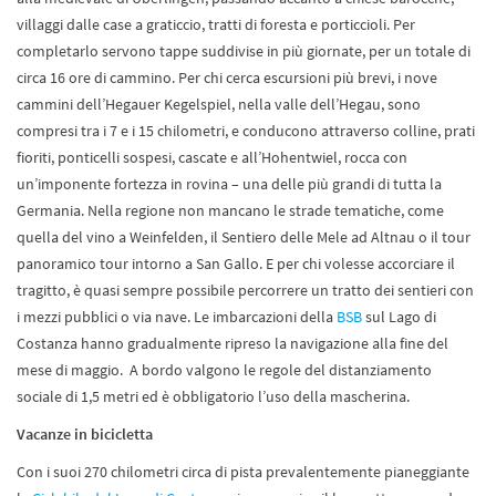
villaggi dalle case a graticcio, tratti di foresta e porticcioli. Per
completarlo servono tappe suddivise in più giornate, per un totale di
circa 16 ore di cammino. Per chi cerca escursioni più brevi, i nove
cammini dell’Hegauer Kegelspiel, nella valle dell’Hegau, sono
compresi tra i 7 e i 15 chilometri, e conducono attraverso colline, prati
fioriti, ponticelli sospesi, cascate e all’Hohentwiel, rocca con
un’imponente fortezza in rovina – una delle più grandi di tutta la
Germania. Nella regione non mancano le strade tematiche, come
quella del vino a Weinfelden, il Sentiero delle Mele ad Altnau o il tour
panoramico tour intorno a San Gallo. E per chi volesse accorciare il
tragitto, è quasi sempre possibile percorrere un tratto dei sentieri con
i mezzi pubblici o via nave. Le imbarcazioni della
BSB
sul Lago di
Costanza hanno gradualmente ripreso la navigazione alla fine del
mese di maggio. A bordo valgono le regole del distanziamento
sociale di 1,5 metri ed è obbligatorio l’uso della mascherina.
Vacanze in bicicletta
Con i suoi 270 chilometri circa di pista prevalentemente pianeggiante