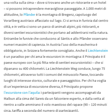
una volta sulla cima – dove si trovano anche un ristorante e un hotel
– si possono intraprendere meravigliose passeggiate. A 1.000 metri di
altitudine, lo
Pfänder
è la montagna di Bregenz, capoluogo del
Vorarlberg austriaco affacciato sul lago. Ci si arriva in funivia dal centro
città, e in vetta ci sono un parco di animali alpini, più ristoranti, e
diversi sentieri escursionistici che portano ad addentrarsi nella natura.
Entrambe le funivie che conducono al Säntis e allo Pfänder osservano
numeri massimi di capienza. In Austria l’uso della mascherina è
obbligatorio, in Svizzera fortemente consigliato. Anche il
Liechtenstein
è un paradiso per chi ama le escursioni in montagna: il Principato è il
paese europeo con la più fitta rete di sentieri escursionistici – che si
dipanano su 400 chilometri. La Liechtenstein Weg conduce, lungo 75
chilometri, attraverso tutti i comuni del minuscolo Paese, toccando
luoghi di interesse storico, culturale e paesaggistico. Per chi ha voglia
di un’esperienza di escursione diversa, il Principato propone
l’escursione con l’aquila
: i partecipanti vengono accompagnati da
Malbun alla cima del Sareis da un falconiere esperto, e dalla vetta al
rientro a valle ammirano il volo maestoso del rapace (90 – 120 minuti
circa, tariffa a seconda del numero di partecipanti).