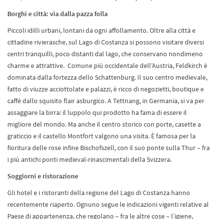
Borghi e città: via dalla pazza folla
Piccoli idilli urbani, lontani da ogni affollamento. Oltre alla città e
cittadine rivierasche, sul Lago di Costanza si possono visitare diversi
centri tranquilli, poco distanti dal lago, che conservano nondimeno
charme e attrattive. Comune più occidentale dell’Austria, Feldkirch è
dominata dalla fortezza dello Schattenburg. Il suo centro medievale,
fatto di viuzze acciottolate e palazzi, è ricco di negozietti, boutique e
caffè dallo squisito flair asburgico. A Tettnang, in Germania, si va per
assaggiare la birra: il luppolo qui prodotto ha fama di essere il
migliore del mondo. Ma anche il centro storico con porte, casette a
graticcio e il castello Montfort valgono una visita. È famosa per la
fioritura delle rose infine Bischofszell, con il suo ponte sulla Thur – fra
i più antichi ponti medieval-rinascimentali della Svizzera.
Soggiorni e ristorazione
Gli hotel e i ristoranti della regione del Lago di Costanza hanno
recentemente riaperto. Ognuno segue le indicazioni vigenti relative al
Paese di appartenenza, che regolano – fra le altre cose – l’igiene,